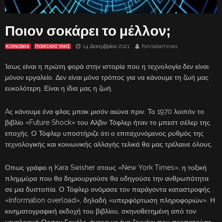
Ποιον σοκάρει το μέλλον;
14 Δεκεμβρίου 2021
fonisalaminas
ΚΟΙΝΩΝΙΑ
ΠΟΙΚΙΛΗΣ ΥΛΗΣ
Ίσως είναι η πρώτη φορά στην ιστορία που η τεχνολογία δεν είναι
μόνον εργαλείο. Δεν είναι μόνο τρόπος για να κάνουμε τη ζωή μας
ευκολότερη. Είναι η ίδια μας η ζωή.
Aς κάνουμε ένα φλας μπακ μισόν αιώνα πριν. Το 1970 λοιπόν το
βιβλίο «Future Shock» του Αλβιν Τόφλερ ήταν το μπεστ σέλερ της
εποχής. Ο Τόφλερ υποστήριζε ότι ο επιταχυνόμενος ρυθμός της
τεχνολογικής και κοινωνικής αλλαγής τελικά θα μας τρέλαινε όλους.
Οπως γράφει η Kara Swisher στους «New York Times», η τοξική
πλημμύρα που θα δημιουργούσε θα οδηγούσε την ανθρωπότητα
σε μια δυστοπία. Ο Τόφλερ ονόμασε τον παράγοντα καταστροφής
«Information overload», δηλαδή «υπερφόρτωση πληροφοριών». Η
κινηματογραφική εκδοχή του βιβλίου, σκηνοθετημένη από τον