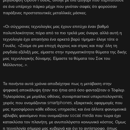
μεγαλοφυή Ορσον Γουέλς, άνοιγε με ένα ζευγάρι που περπατούσε
σε ένα υπέροχο πάρκο μέχρι που γινόταν σαφές ότι φορούσαν
παράξενες προστατευτικές μεταλλικές μάσκες.
«Οι σύγχρονες τεχνολογίες μας έχουν επιτύχει έναν βαθμό
πολυπλοκότητας πέρα από τα πιο τρελά μας όνειρα, αλλά αυτή η
τεχνολογία έχει απαιτήσει ένα αρκετά βαρύ τίμημα» έλεγε τότε ο
Γουέλς. «Ζούμε σε μια εποχή άγχους και στρες και παρ’ όλη τη
ραγδαία εξέλιξή μας, είμαστε στην πραγματικότητα θύματα της δικής
μας τεχνολογικής δύναμης. Είμαστε τα θύματα του Σοκ του
Μέλλοντος…».
Τα πενήντα αυτά χρόνια αποδείχτηκε πως η μετάβαση στην
ψηφιακή αποκάλυψη ήταν πιο ήπια από όσο φανταζόταν ο Τόφλερ.
Τηλεοράσεις με μεγάλες οθόνες, συναρπαστικοί υπερυπολογιστές
χειρός που ονομάζονται smartphones, εξαιρετικές εφαρμογές που
μας προσφέρουν κάθε είδους υπηρεσίες και ένα άλλοτε φαινομενικά
αβλαβές φαινόμενο που ονομαζόταν social media που τώρα έχει
κατακλύσει τον πλανήτη, με ανυπολόγιστο κοινωνικό κόστος. Ομως
η τεχνολογία σήμερα μας κυβερνά και όχι το αντίστροφο, όπως