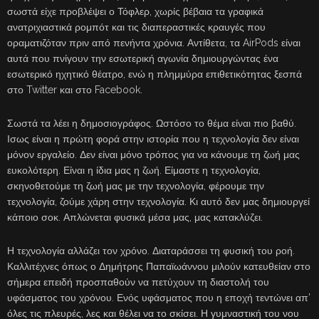
σωστά είχε προβλέψει ο Τόφλερ, χωρίς βέβαια τα γραφικά
ανατριχιαστικά ρομπότ και τις διαπεραστικές κραυγές που
οραματιζόταν πριν από πενήντα χρόνια. Αντίθετα, τα AirPods είναι
αυτά που πνίγουν την εσωτερική αγωνία δημιουργώντας ένα
εσωτερικό ηχητικό θέατρο, ενώ η πλημμύρα επιθετικότητας ξεσπά
στο Twitter και στο Facebook.
Σωστά τα λέει η δημοσιογράφος. Ωστόσο το θέμα είναι πιο βαθύ.
Ισως είναι η πρώτη φορά στην ιστορία που η τεχνολογία δεν είναι
μόνον εργαλείο. Δεν είναι μόνο τρόπος για να κάνουμε τη ζωή μας
ευκολότερη. Είναι η ίδια μας η ζωή. Είμαστε η τεχνολογία,
σκηνοθετούμε τη ζωή μας με την τεχνολογία, φέρουμε την
τεχνολογία, ζούμε χάρη στην τεχνολογία. Κι αυτό δεν μας δημιουργεί
κάποιο σοκ. Απλώνεται φυσικά μέσα μας, μας κατακλύζει.
Η τεχνολογία αλλάζει τον χρόνο. Διαταράσσει τη φυσική του ροή.
Καλλιτέχνες όπως ο Δημήτρης Παπαϊωάννου μιλούν κατευθείαν στο
σήμερα επειδή προσπαθούν να πετύχουν τη διαστολή του
υφάσματος του χρόνου. Ενός υφάσματος που η εποχή τεντώνει απ’
όλες τις πλευρές, λες και θέλει να το σκίσει. Η γυμναστική του νου