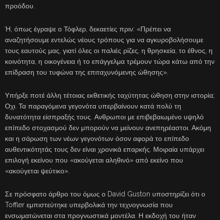
προόδου.
Ή, όπως έγραψε ο Τόφλερ, δεκαετίες πριν: «Πρέπει να
αναζητήσουμε εντελώς νέους τρόπους για να αγκυροβολήσουμε
τους εαυτούς μας, γιατί όλες οι παλιές ρίζες, η θρησκεία, το έθνος, η
κοινότητα, η οικογένεια ή το επάγγελμα τρέμουν τώρα κάτω από την
επίδραση του τυφώνα της επιταχυνόμενης ώθησης».
Υπήρξε ποτέ άλλη τέτοιας εκθετικής ταχύτητας ώθηση στην ιστορία;
Οχι. Τα παραγόμενα γεγονότα υπερβαίνουν κατά πολύ τη
δυνατότητα είσπραξής τους. Ανθρωποι με επιβεβαιωμένο υψηλό
επίπεδο στοχασμού δεν μπορούν να μείνουν ανεπηρέαστοι. Ακόμη
και η σάρωση των νέων γεγονότων όσον αφορά το επίπεδο
αυθεντικότητάς τους δεν είναι χρονικά επαρκής. Μοιραία υπάρχει
επιλογή εκείνου που «ακούγεται αληθινό» από εκείνο που
«ακούγεται ψεύτικο».
Σε πρόσφατο άρθρο του όμως ο David Guston υποστηρίζει ότι ο
Toffler εμπιστεύτηκε υπερβολικά την τεχνογνωσία που
ενσωματώνεται στα προγνωστικά μοντέλα. Η εκδοχή του ήταν