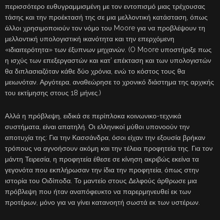
περισσότερο ευθυγραμμισμένη με τον εντοπισμό μιας τρέχουσας
τάσης και την προέκτασή της σε μια μελλοντική κατάσταση, όπως
άλλοι χρησιμοποιούν τον νόμο του Moore για να προβλέψουν τη
μελλοντική υπολογιστική ικανότητα και την επερχόμενη
«ιδιαιτερότητα» των έξυπνων μηχανών. (O Moore υποστήριξε πως
η ισχύς των επεξεργαστών και κατ’ επέκταση και των υπολογιστών
θα διπλασιαζόταν κάθε δύο χρόνια, ενώ το κόστος τους θα
μειωνόταν. Αργότερα, αναθεώρησε το χρονικό διάστημα της αρχικής
του εκτίμησης στους 18 μήνες.)
Αλλά η πρόβλεψη, ειδικά σε περίπλοκα κοινωνικο-τεχνικά
συστήματα, είναι απατηλή. Οι ελληνικοί μύθοι υπονοούν την
αποτυχία της: Για την Κασσάνδρα, όσοι είχαν την εξουσία βρήκαν
τρόπους να αγνοήσουν ακόμη και την τέλεια προφητεία της. Για τον
μάντη Τειρεσία, η προφητεία έθεσε σε κίνηση ακριβώς εκείνα τα
γεγονότα που εκπλήρωσαν την ίδια την προφητεία, όπως στην
ιστορία του Οιδίποδα. Το μαντείο στους Δελφούς άρθρωσε μια
πρόβλεψη που ήταν αναπόφευκτο να παρερμηνευθεί εκ των
προτέρων, μόνο για να γίνει κατανοητή σωστά εκ των υστέρων.