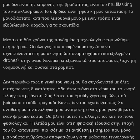
μας δεν είναι της επιμονής, της βραδύτητας, είναι του multitasking
του κατακλυσμιαίου. Το υβριδικό είναι η φυσική μας κατάσταση. Το
μονοδιάστατο, κάτι που λειτουργεί μόνο με έναν τρόπο είναι
εξοβελισμένο, αρχαίο, για τα σκουπίδια.
Μέσα στα δύο χρόνια της πανδημίας η τεχνολογία ενσφηνώθηκε
στη ζωή μας. Οι αλλαγές που περιμένουμε αρχίζουν να
αχνοφαίνονται στη μετακίνηση (αυτόνομα οχήματα και εξελιγμένα
drones), στην υγεία (γενετική επεξεργασία), στις αποφάσεις (τεχνητή
νοημοσύνη) και φυσικά στα ρομπότ.
Δεν περιμένω πως η γενιά του γιου μου θα συγκλονιστεί με όλες
αυτές τις νέες δυνατότητες. Ηδη όταν πιάνει στα χέρια του το κινητό
πλοηγείται με άνεση. Στις λίστες του Spotify ξέρει ακριβώς πού
βρίσκεται το κάθε τραγούδι. Κανείς δεν του έχει δείξει πώς. Σε
αντίθεση με την αναλογική μου ανατροφή, ο γιος μου γεννήθηκε σε
έναν ψηφιακό κόσμο. Θα βλέπει αυτές τις αλλαγές ως κάτι το πολύ
φυσιολογικό. Η ελπίδα μου είναι ότι η ψηφιακή εξουσία στην εποχή
του θα κατανέμεται πιο ισότιμα, σε αντίθεση με σήμερα που μόνο
μια χούφτα ανθρώπων αποφασίζουν για τη μοίρα της τεχνολογικής