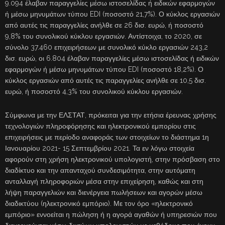
9.094 έλαβαν παραγγελίες μέσω ιστοσελίδας ή ειδικών εφαρμογών
ή μέσω μηνυμάτων τύπου EDI (ποσοστό 21,7%). Ο κύκλος εργασιών
από αυτές τις παραγγελίες ανήλθε σε 26 δισ. ευρώ, ή ποσοστό
9,8% του συνολικού κύκλου εργασιών. Αντίστοιχα, το 2020, σε
σύνολο 37.460 επιχειρήσεων με συνολικό κύκλο εργασιών 243,2
δισ. ευρώ, οι 6.804 έλαβαν παραγγελίες μέσω ιστοσελίδας ή ειδικών
εφαρμογών ή μέσω μηνυμάτων τύπου EDI (ποσοστό 18,2%). Ο
κύκλος εργασιών από αυτές τις παραγγελίες ανήλθε σε 10,5 δισ.
ευρώ, ή ποσοστό 4,3% του συνολικού κύκλου εργασιών.
Σύμφωνα με την ΕΛΣΤΑΤ, πρόκειται για την ετήσια έρευνας χρήσης
τεχνολογιών πληροφόρησης και ηλεκτρονικού εμπορίου στις
επιχειρήσεις με περίοδο αναφοράς των στοιχείων το διάστημα 1η
Ιανουαρίου 2021- 15 Σεπτεμβρίου 2021. Τα εν λόγω στοιχεία
αφορούν στη χρήση ηλεκτρονικού υπολογιστή, στην πρόσβαση στο
διαδίκτυο και την απανταχού συνδεσιμότητα, στην αυτόματη
ανταλλαγή πληροφοριών μέσα στην επιχείρηση, καθώς και στη
λήψη παραγγελιών και διενέργεια πωλήσεων και αγορών μέσω
διαδικτύου (ηλεκτρονικό εμπόριο). Με τον όρο «ηλεκτρονικό
εμπόριο» εννοείται η πώληση ή η αγορά αγαθών ή υπηρεσιών που