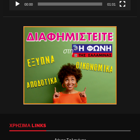
00:00
01:01
ΧΡΉΣΙΜΑ LINKS