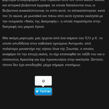
και ιστορικά βυζαντινά έγγραφα, τα οποία διατείνονται πως οι
Βυζαντινοί ανακαλύπτοντας το σπίτι αυτό, το αποκατέστησαν, κατά
τον 7ο αιώνα, με μωσαϊκά και πάνω από αυτό έχτισαν εκκλησία με
την ονομασία «Ναός της Διατροφής», η οποία παραπέμπει στην
διατροφή του μικρού Ιησού.
Μία ακόμη μαρτυρία, μας έρχεται από ένα κείμενο του 670 μ.Χ., το
οποίο αποδίδεται στον καθολικό ηγούμενο Αντομνάν, από
παλιότερο μοναστήρι της νήσου Ιόνα τής Σκωτίας, ο οποίος
αναφέρει ότι την εποχή εκείνη, το είχε επισκεφθεί σε ταξίδι του και ο
επίσκοπος Αρκούλφ και είχε προσκυνήσει στην εκκλησία. Ωστόσο,
τίποτε δεν έχει αποδειχθεί, μέχρι σήμερα, επισήμως.
0
Twitter