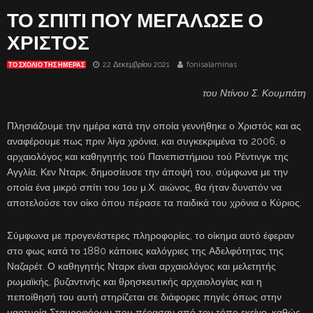
ΤΟ ΣΠΙΤΙ ΠΟΥ ΜΕΓΑΛΩΣΕ Ο
ΧΡΙΣΤΟΣ
22 Δεκεμβρίου 2021
fonisalaminas
ΤΟ ΣΧΌΛΙΟ ΤΗΣ ΗΜΈΡΑΣ
του Ντίνου Σ. Κουμπάτη
Πλησιάζουμε την ημέρα κατά την οποία γεννήθηκε ο Χριστός και ας
αναφέρουμε πως πριν λίγα χρόνια, και συγκεκριμένα το 2006, ο
αρχαιολόγος και καθηγητής τού Πανεπιστήμιου τού Ρέντινγκ της
Αγγλία, Κεν Νταρκ, δημοσίευσε την άποψή του, σύμφωνα με την
οποία ένα μικρό σπίτι του 1ου μ.Χ. αιώνος, θα ήταν δυνατόν να
αποτελούσε τον οίκο όπου πέρασε τα παιδικά του χρόνια ο Κύριος.
Σύμφωνα με προγενέστερες πληροφορίες, το οίκημα αυτό έφεραν
στο φως κατά το 1880 κάποιες καλόγριες της Αδελφότητας της
Ναζαρέτ. Ο καθηγητής Νταρκ είναι αρχαιολόγος και μελετητής
ρωμαϊκής, βυζαντινής και θρησκευτικής αρχαιολογίας και η
πεποίθησή του αυτή στηρίζεται σε διάφορες πηγές όπως στην
μαρτυρία Σταυροφόρων που πέρασαν από τον τόπο εκείνο, καθώς