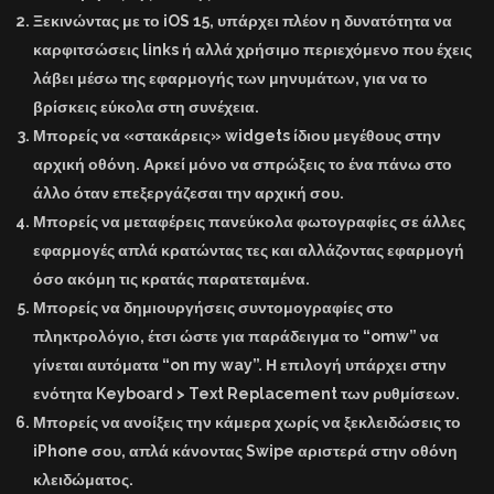
Ξεκινώντας με το iOS 15, υπάρχει πλέον η δυνατότητα να
καρφιτσώσεις links ή αλλά χρήσιμο περιεχόμενο που έχεις
λάβει μέσω της εφαρμογής των μηνυμάτων, για να το
βρίσκεις εύκολα στη συνέχεια.
Μπορείς να «στακάρεις» widgets ίδιου μεγέθους στην
αρχική οθόνη. Αρκεί μόνο να σπρώξεις το ένα πάνω στο
άλλο όταν επεξεργάζεσαι την αρχική σου.
Μπορείς να μεταφέρεις πανεύκολα φωτογραφίες σε άλλες
εφαρμογές απλά κρατώντας τες και αλλάζοντας εφαρμογή
όσο ακόμη τις κρατάς παρατεταμένα.
Μπορείς να δημιουργήσεις συντομογραφίες στο
πληκτρολόγιο, έτσι ώστε για παράδειγμα το “omw” να
γίνεται αυτόματα “on my way”. Η επιλογή υπάρχει στην
ενότητα Keyboard > Text Replacement των ρυθμίσεων.
Μπορείς να ανοίξεις την κάμερα χωρίς να ξεκλειδώσεις το
iPhone σου, απλά κάνοντας Swipe αριστερά στην οθόνη
κλειδώματος.