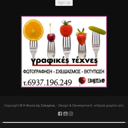
Copyright © Η Φωνή της Σαλαμίνας - Design & Development: artbaze graphic arts