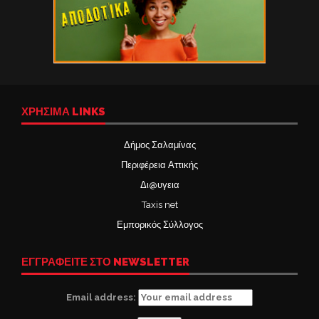
ΧΡΉΣΙΜΑ LINKS
Δήμος Σαλαμίνας
Περιφέρεια Αττικής
Δι@υγεια
Taxis net
Εμπορικός Σύλλογος
ΕΓΓΡΑΦΕΙΤΕ ΣΤΟ NEWSLETTER
Email address: