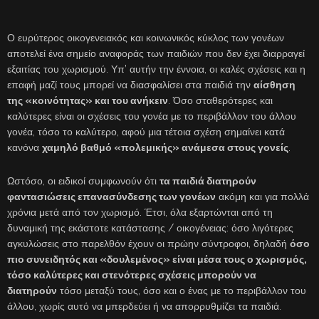
Ο ευρύτερος οικογενειακός και κοινωνικός κύκλος των γονέων
αποτελεί ένα σημείο αναφοράς των παιδιών που δεν έχει διαρραγεί
εξαιτίας του χωρισμού. Υπ’ αυτήν την έννοια, οι καλές σχέσεις και η
επαφή μαζί τους μπορεί να διασφαλίσει στα παιδιά την
αίσθηση
της «κοινότητας» και του ανήκειν
. Όσο σταθερότερες και
καλύτερες είναι οι σχέσεις του γονέα με το περιβάλλον του άλλου
γονέα, τόσο το καλύτερο, αφού μια τέτοια σχέση σημαίνει κατά
κανόνα
χαμηλό βαθμό «πολεμικής» ανάμεσα στους γονείς
.
Ωστόσο, οι ειδικοί συμφωνούν ότι
τα παιδιά διατηρούν
φαντασιώσεις επανασύνδεσης των γονέων
ακόμη και για πολλά
χρόνια μετά από τον χωρισμό. Έτσι, όλα εξαρτώνται από τη
δυναμική της εκάστοτε κατάστασης / οικογένειας: όσο λιγότερες
αγκυλώσεις στο παρελθόν έχουν οι πρώην σύντροφοι, δηλαδή
όσο
πιο συνειδητός και «δουλεμένος» είναι μέσα τους ο χωρισμός,
τόσο καλύτερες και στενότερες σχέσεις μπορούν να
διατηρούν
τόσο μεταξύ τους, όσο και ο ένας με το περιβάλλον του
άλλου, χωρίς αυτό να μπερδεύει ή να απορρυθμίζει τα παιδιά.