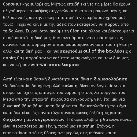
θρησκευτικής ευλάβειας; Μήπως επειδή εκείνες τις μέρες θα έχουν
ολιγοήμερες επισκέψεις συγγενών από κάποιο μακρινό μέρος, και
θέλουν να έχουν την ευκαιρία τα παιδιά να περάσουν χρόνο μαζί
τους; Ή έχει να κάνει με την άδεια που κατάφεραν να πάρουν από
τη δουλειά; Συχνά, όταν ακούμε τη θέση του άλλου και βρίσκουμε να
διαφέρει από τη δική μας, δυσκολευόμαστε να εστιάσουμε στις
ανάγκες και τα συμφέροντα που διαμορφώνουν αυτή του τη θέση –
αλλά και τη δική μας – και
να σκεφτούμε out of the box λύσεις
οι
οποίες θα μπορούσαν να καλύπτουν τις ανάγκες και των δυο μας
και να φέρουν
win-win αποτελέσματα
.
Αυτή είναι και η βασική δυνατότητα που δίνει η
διαμεσολάβηση
.
Ως διαδικασία, δομημένη αλλά ευέλικτη, δίνει τον λόγο πίσω στα
άτομα, και όχι στις επιταγές του νόμου ή στους λειτουργούς του.
Μέσα από την υπαρκτή, παρούσα σύγκρουση, γεννιέται μια νέα
δυναμική βήμα βήμα, με τη βοήθεια του διαμεσολαβητή που έχει
εκπαιδευτεί και έχει αναπτύξει συγκεκριμένες δεξιότητες
για τη
διαχείριση των συγκρούσεων
. Η διαμεσολάβηση, θα έλεγε κανείς,
είναι περισσότερο μια τέχνη, παρά μια επιστήμη. Στόχος, η
επανεστίαση από τις θέσεις των μερών, στις ανάγκες και τα