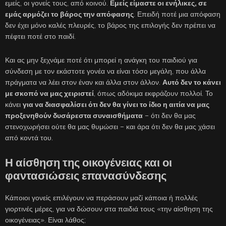
εμείς, οι γονείς τους, από κοινού.
Εμείς είμαστε οι ενήλικες, σε
εμάς αρμόζει το βάρος την απόφασης
. Επειδή ποτέ μια απόφαση
δεν έχει μόνο καλές πλευρές, το βάρος της επιλογής δεν πρέπει να
πέφτει ποτέ στο παιδί.
Και ας μην ξεχνάμε ποτέ ότι μπορεί η ανάγκη του παιδιού για
σύνδεση με τον εκάστοτε γονέα να είναι τόσο μεγάλη, που άλλα
πράγματα να λέει στον έναν και άλλα στον άλλον.
Αυτό δεν το κάνει
με σκοπό να μας χειριστεί
, όπως αδόκιμα εκφράζουν πολλοί. Το
κάνει
για να διασφαλίσει ότι δεν θα γίνει το ίδιο η αιτία να μας
προξενηθούν δυσάρεστα συναισθήματα
– ότι δεν θα μας
στενοχωρήσει ούτε θα μας θυμώσει – και άρα ότι δεν θα μας χάσει
από κοντά του.
Η αίσθηση της οικογένειας και οι
φαντασιώσεις επανασύνδεσης
Κάποιοι γονείς επιλέγουν να περάσουν μαζί κάποια ή πολλές
γιορτινές μέρες, για να δώσουν στα παιδιά τους «την αίσθηση της
οικογένειας». Είναι λάθος;