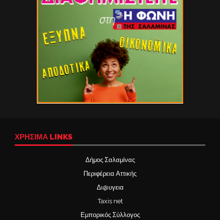
ΧΡΉΣΙΜΑ LINKS
Δήμος Σαλαμίνας
Περιφέρεια Αττικής
Δι@υγεια
Taxis net
Εμπορικός Σύλλογος