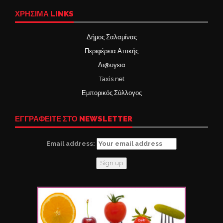
ΧΡΉΣΙΜΑ LINKS
Δήμος Σαλαμίνας
Περιφέρεια Αττικής
Δι@υγεια
Taxis net
Εμπορικός Σύλλογος
ΕΓΓΡΑΦΕΙΤΕ ΣΤΟ NEWSLETTER
Email address: