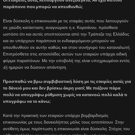
Οι εταιρείες αυτές λειτουργούν ανεξέλεγκτα; Αν έχω κάποιο
παράπονο που μπορώ να απευθυνθώ;
Είναι δύσκολη η επικοινωνία με τις εταιρίες αυτές που λειτουργούν
σε χαώδη κατάσταση, αναγνώρισε η κ. Κορσάνου, πρόσθεσε
ωστόσο ότι και αυτές εποπτεύονται από την Τράπεζα της Ελλάδος
και αν υπάρχουν παράπονα οι ενδιαφερόμενοι μπορούν να
απευθυνθούν σε αυτήν καθώς και στον συνήγορο του καταναλωτή.
Επιπρόσθετα στις ιστοσελίδες αυτών των εταιριών υπάρχει ειδική
φόρμα παραπόνων. Με την υποβολή της είναι υποχρεωμένοι εντός
45 ημερών να δώσουν απάντηση.
Προσπαθώ να βρω συμβιβαστική λύση με τις εταιρίες αυτές για
το δάνειό μου και δεν βρίσκω άκρη γιατί; Με πιέζουν πάρα
πολύ να υπογράψω ρύθμιση χωρίς να κατανοώ πολύ καλά τι
υπογράφω να το κάνω;
Κατά την πρακτική των εταιριών υπάρχει βομβαρδισμός
επικοινωνίας με τους δανειολήπτες μόλις τους εντοπίσουν. Στην
αντίθετη όμως περίπτωση η επικοινωνία είναι δύσκολη. Στόχος του