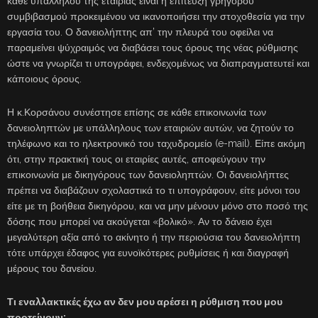
κάθε υπαλλήλου της εταιρίας είναι η επίτευξη γρήγορου
συμβιβασμού προκειμένου να ικανοποιήσει την στοχοθεσία για την
εργασία του. Ο δανειολήπτης απ’ την πλευρά του οφείλει να
παραμείνει ψύχραιμός να διαβάσει τους όρους της νέας ρύθμισης
ώστε να γνωρίζει τι υπογράφει, ενδεχομένως να διαπραγματευτεί και
κάποιους όρους.
Η κ.Κορσάνου συνέστησε επίσης σε κάθε επικοινωνία των
δανειοληπτών με υπάλληλους των εταιριών αυτών, να ζητούν το
τηλέφωνο και το ηλεκτρονικό του ταχυδρομείο (e-mail). Είπε ακόμη
ότι, στην πρακτική τους οι εταιρίες αυτές, αποφεύγουν την
επικοινωνία με δικηγόρους των δανειοληπτών. Οι δανειολήπτες
πρέπει να διαβάζουν σχολαστικά το τι υπογράφουν, είτε μόνοι του
είτε με τη βοήθεια δικηγόρου, και να μην μένουν μόνο στο ποσό της
δόσης που μπορεί να ακούγεται «βολικό». Αν το δάνειο έχει
μεγαλύτερη αξία από το ακίνητο ή την περιούσια του δανειολήπτη
τότε υπάρχει έδαφος για ευνοϊκότερες ρυθμίσεις ή και διαγραφή
μέρους του δανείου.
Τι εναλλακτικές έχω αν δεν μου αρέσει η ρύθμιση που μου
προτείνουν;