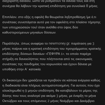
διαχειριστή δανείου, ώστε να ρυθμίσουν τα δάνεια τους και στη
συνέχεια θα λάβουν την κρατική επιδότηση για συνολικά 8 μήνες.
Επιπλέον, στο εξής η οφειλή θα θεωρείται ληξιπροθέσμη (με ό,τι
συνέπειες συνεπάγεται αυτό για τον οφειλέτη στο πλαίσιο τήρησης
των υποχρεώσεών του) όταν ανέλθει στο ύψος δύο
καθυστερούμενων μηνιαίων δόσεων.
Παράλληλα, ;όπως αναφέρει το newmoney.gr, παράταση για 3
μήνες παίρνει και η κρατική επιδότηση του προγράμματος κρατικής
επιδότησης δόσεων δανείων «ΓΕΦΥΡΑ 1», το οποίο παρέχει
στήριξη σε δανειολήπτες που πλήττονται από τις οικονομικές
συνέπειες της πανδημίας του κορωνοϊού και έχουν δάνεια με
υποθήκη στην Α΄ κατοικία.
Οι δικαιούχοι δεν χρειάζεται να προβούν σε κάποια ενέργεια καθώς
η διαδικασία είναι πλήρως αυτοματοποιημένη. Για αυτούς που έχει
ολοκληρωθεί η 9 μηνών επιδότηση, θα καταβάλουν το μέρος της
δόσης που τους αναλογεί για ακόμα 3 μήνες, με έναρξη το μήνα
Οκτώβριο και τους επόμενους 2 μήνες Νοέμβριο και Δεκέμβριο.