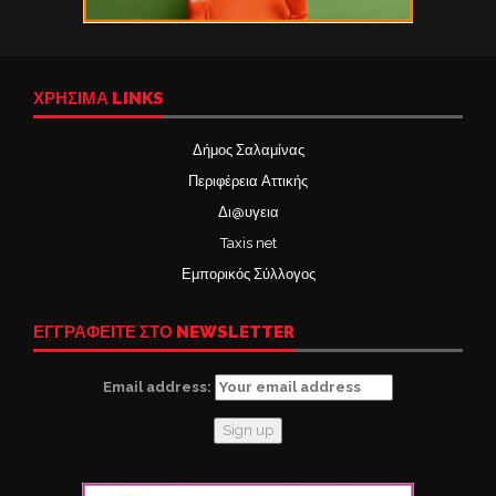
ΧΡΉΣΙΜΑ LINKS
Δήμος Σαλαμίνας
Περιφέρεια Αττικής
Δι@υγεια
Taxis net
Εμπορικός Σύλλογος
ΕΓΓΡΑΦΕΙΤΕ ΣΤΟ NEWSLETTER
Email address: