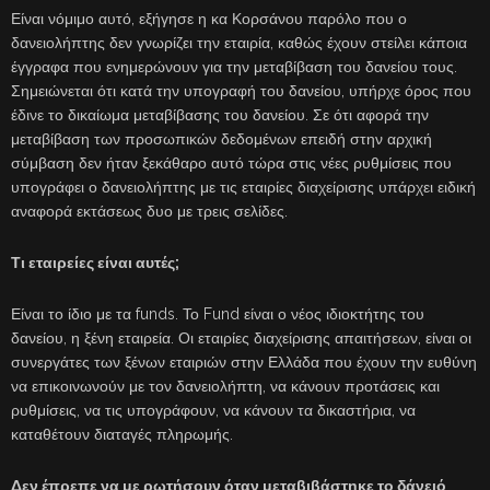
Είναι νόμιμο αυτό, εξήγησε η κα Κορσάνου παρόλο που ο
δανειολήπτης δεν γνωρίζει την εταιρία, καθώς έχουν στείλει κάποια
έγγραφα που ενημερώνουν για την μεταβίβαση του δανείου τους.
Σημειώνεται ότι κατά την υπογραφή του δανείου, υπήρχε όρος που
έδινε το δικαίωμα μεταβίβασης του δανείου. Σε ότι αφορά την
μεταβίβαση των προσωπικών δεδομένων επειδή στην αρχική
σύμβαση δεν ήταν ξεκάθαρο αυτό τώρα στις νέες ρυθμίσεις που
υπογράφει ο δανειολήπτης με τις εταιρίες διαχείρισης υπάρχει ειδική
αναφορά εκτάσεως δυο με τρεις σελίδες.
Τι εταιρείες είναι αυτές;
Είναι το ίδιο με τα funds. Το Fund είναι ο νέος ιδιοκτήτης του
δανείου, η ξένη εταιρεία. Οι εταιρίες διαχείρισης απαιτήσεων, είναι οι
συνεργάτες των ξένων εταιριών στην Ελλάδα που έχουν την ευθύνη
να επικοινωνούν με τον δανειολήπτη, να κάνουν προτάσεις και
ρυθμίσεις, να τις υπογράφουν, να κάνουν τα δικαστήρια, να
καταθέτουν διαταγές πληρωμής.
Δεν έπρεπε να με ρωτήσουν όταν μεταβιβάστηκε το δάνειό