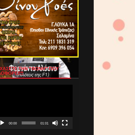
ΧΑΣΕΤΕ ΤΗΝ “ΦΩΝΗ” ΠΟΥ
ΟΦΟΡΕΙ!!!
όγραμμα
απαραγωγής
τεο
00:00
01:01