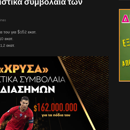
στικά συμβόλαια των
inas
α του για $162 εκατ.
0 εκατ.
1,2 εκατ.