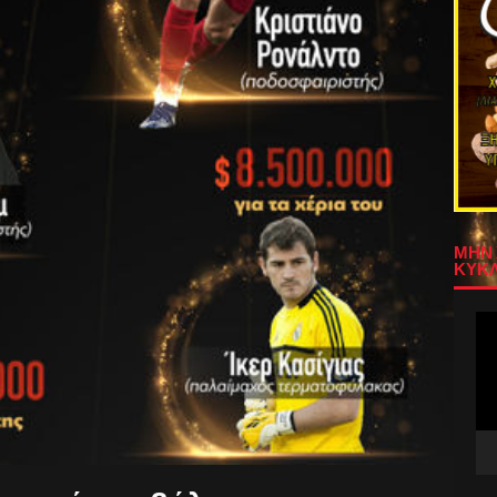
ΜΗΝ 
ΚΥΚΛ
Πρ
Αν
Βίν