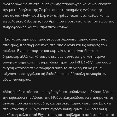
ζωοτροφών ως επιστήμονας ζωικής παραγωγής και συνδυάζοντάς
την με τη βοήθεια της Σοφίας, οι πιστοποιημένες γνώσεις της
οποίας ως «Pet-Food Εxpert» υπήρξαν πολύτιμες, καθώς και τις
τεχνολογικές δεξιότητες του Άρη, που προέρχεται από τον χώρο της
πληροφορικής και των τηλεπικοινωνιών.
«Στο κατάστημά μας προσφέρουμε λιχουδιές παρασκευασμένες
από εμάς, προσαρμοσμένες στη φυσιολογία και τις ανάγκες του
σκύλου. Έχουμε τούρτες και cupcakes, που είναι ιδιαίτερα
δημοφιλή, αλλά και κάποιες δικές μας συνταγές για καθημερινό
φαγητό», σημειώνει η νεαρή ιδιοκτήτρια του Pet Bakery, που ούσα
άνεργη αποφάσισε να τολμήσει αυτό το επιχειρηματικό βήμα
ψάχνοντας επαγγελματική διέξοδο σε μια δύσκολη συγκυρία, εν
μέσω πανδημίας.
«Μας έμαθε ο κόσμος και σιγά σιγά μας μαθαίνουν κι άλλοι», λέει, με
την κηδεμόνα της Αύρας, την Ηλιάνα Ζαχαριάδου, να επισημαίνει τη
μεγάλη ποικιλία σε λιχουδιές και φρέσκες παρασκευές που βρίσκει
στο κατάστημα. «Ερχόμαστε σχεδόν καθημερινά. Η Αύρα είναι η
καλύτερη πελάτισσα! Είχε στομαχικά προβλήματα από μικρή κι αυτό