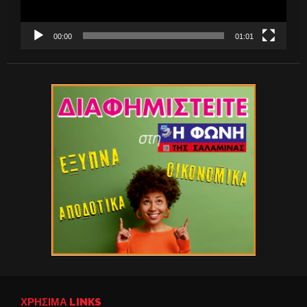
00:00
01:01
ΧΡΉΣΙΜΑ LINKS