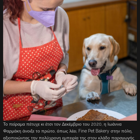
Το πείραμα πέτυχε κι έτσι τον Δεκέμβριο του 2020, η Ιωάννα
Φαρμάκη άνοιξε το πρώτο, όπως λέει, Fine Pet Bakery στην πόλη,
αξιοποιώντας την πολύχρονη εμπειρία της στον κλάδο παραγωγής