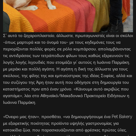
Σ’ αυτό το ζαχαροπλαστείο, άλλωστε, πρωταγωνιστές είναι οι σκύλοι
-όπως μαρτυρά και το όνομά του- με τους κηδεμόνες τους να
περιορίζονται πολλές φορές σε ρόλο κομπάρσου, απολαμβάνοντας
τις αντιδράσεις των τετράποδων φίλων τους καθώς εξερευνούν τις
λογής λογής λιχουδιές που ετοιμάζει γι’ αυτούς η Ιωάννα Παρμάκη,
με μεράκι και πολλή αγάπη. Η αγάπη η δική της άλλωστε για τους
σκύλους, της φίλης της και εμπνεύστριας της ιδέας Σοφίας, αλλά και
του συζύγου της Άρη ήταν αυτή που οδήγησε στη δημιουργία του
καταστήματος πριν από έναν χρόνο. «Κάνουμε αυτό ακριβώς που
αγαπάμε», λέει στο Αθηναϊκό/Μακεδονικό Πρακτορείο Ειδήσεων η
Ιωάννα Παρμάκη.
«Όνειρο μας ήταν», προσθέτει, «να δημιουργήσουμε ένα Pet Bakery
με εξαιρετικής ποιότητας προϊόντα υψηλής γαστρονομίας για
κατοικίδια ζώα, που παρασκευάζονται από φρέσκες πρώτες ύλες,