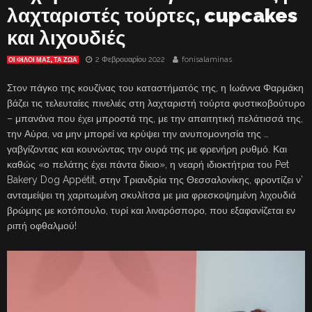
λαχταριστές τούρτες, cupcakes
και λιχουδιές
2 Φεβρουαρίου 2022
fonisalaminas
ΟΙ ΦΙΛΟΙ ΜΑΣ, ΤΑ ΖΩΑ
Στον πάγκο της κουζίνας του καταστήματός της, η Ιωάννα Φαρμάκη
βάζει τις τελευταίες πινελιές στη λαχταριστή τούρτα φυστικοβούτυρο
– μπανάνα που έχει μπροστά της, με την απαιτητική πελάτισσά της,
την Αύρα, να μην μπορεί να κρύψει την ανυπομονησία της …
γαβγίζοντας και κουνώντας την ουρά της με φρενήρη ρυθμό. Και
καθώς «ο πελάτης έχει πάντα δίκιο», η νεαρή ιδιοκτήτρια του Pet
Bakery Dog Appétit, στην Τριανδρία της Θεσσαλονίκης, φροντίζει ν’
ανταμείψει τη χαριτωμένη σκυλίτσα με μια φρεσκοψημένη λιχουδιά
βρώμης με κοτόπουλο, τυρί και λιναρόσπορο, που εξαφανίζεται εν
ριπή οφθαλμού!