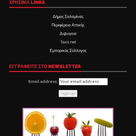
ΧΡΉΣΙΜΑ LINKS
Δήμος Σαλαμίνας
Περιφέρεια Αττικής
Δι@υγεια
Taxis net
Εμπορικός Σύλλογος
ΕΓΓΡΑΦΕΙΤΕ ΣΤΟ NEWSLETTER
Email address: