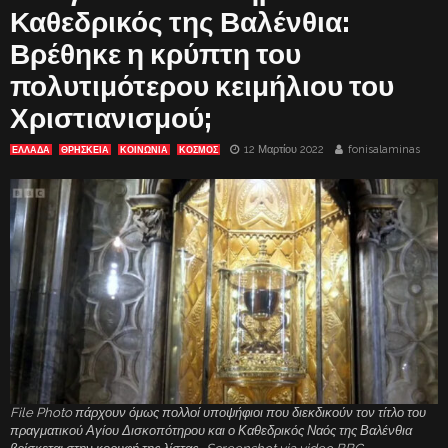
Καθεδρικός της Βαλένθια:
Βρέθηκε η κρύπτη του
πολυτιμότερου κειμήλιου του
Χριστιανισμού;
12 Μαρτίου 2022
fonisalaminas
ΕΛΛΑΔΑ
ΘΡΗΣΚΕΙΑ
ΚΟΙΝΩΝΙΑ
ΚΟΣΜΟΣ
File Photo πάρχουν όμως πολλοί υποψήφιοι που διεκδικούν τον τίτλο του
πραγματικού Αγίου Δισκοπότηρου και ο Καθεδρικός Ναός της Βαλένθια