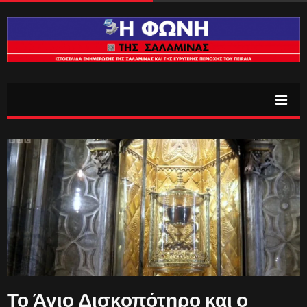
Το Άγιο Δισκοπότηρο και ο