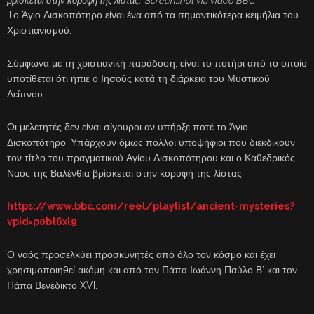
βρίσκεται στην κορυφή της λίστας. Screenshot via video BBC
Tο Άγιο Δισκοπότηρο είναι ένα από τα σημαντικότερα κειμήλια του
Χριστιανισμού.
Σύμφωνα με τη χριστιανική παράδοση, είναι το ποτήρι από το οποίο
υποτίθεται ότι ήπιε ο Ιησούς κατά τη διάρκεια του Μυστικού
Δείπνου.
Οι μελετητές δεν είναι σίγουροι αν υπήρξε ποτέ το Άγιο
Δισκοπότηρο. Υπάρχουν όμως πολλοί υποψήφιοι που διεκδικούν
τον τίτλο του πραγματικού Αγίου Δισκοπότηρου και ο Καθεδρικός
Ναός της Βαλένθια βρίσκεται στην κορυφή της λίστας.
https://www.bbc.com/reel/playlist/ancient-mysteries?
vpid=p0bt6xl9
Ο ναός προσελκύει προσκυνητές από όλο τον κόσμο και έχει
χρησιμοποιηθεί ακόμη και από τον Πάπα Ιωάννη Παύλο Β’ και τον
Πάπα Βενέδικτο XVI.