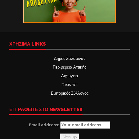
ΧΡΉΣΙΜΑ LINKS
Δήμος Σαλαμίνας
Περιφέρεια Αττικής
Δι@υγεια
Taxis net
Εμπορικός Σύλλογος
ΕΓΓΡΑΦΕΙΤΕ ΣΤΟ NEWSLETTER
Email address: