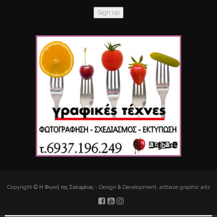
Copyright © Η Φωνή της Σαλαμίνας - Design & Development: artbaze graphic arts