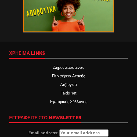
ΧΡΉΣΙΜΑ LINKS
Δήμος Σαλαμίνας
Περιφέρεια Αττικής
Δι@υγεια
Taxis net
Εμπορικός Σύλλογος
ΕΓΓΡΑΦΕΙΤΕ ΣΤΟ NEWSLETTER
Email address: