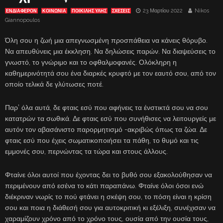
23 Μαρτίου 2022
Nikos
ΕΝΔΙΑΦΈΡΟΝ
ΚΟΙΝΩΝΙΑ
ΠΟΙΚΙΛΗΣ ΥΛΗΣ
ΣΧΕΣΕΙΣ
Giannopoulos
Όλη σου η ζωή μια απεγνωσμένη προσπάθεια να κάνεις θόρυβο.
Να απευθύνεις μια έκκληση. Να δηλώσεις παρών. Να διαψεύσεις το
γνωστό, το γνώριμο και το οφθαλμοφανές. Ολόκληρη η
καθημερινότητά σου ένα διαρκές κρυφτό με τον εαυτό σου, από τον
οποίο τελικά δε γλύτωσες ποτέ.
Παρ’ όλα αυτά, δε φταις εσύ που αφήνεις τα ένστικτά σου να σου
κατατρών τα σωθικά. Δε φταις εσύ που συνήθισες να λειτουργείς με
αυτόν τον αβασάνιστο παρορμητισμό -ακριβώς όπως τα ζώα. Δε
φταις εσύ που έχεις σωματικοποιήσει τα πάθη, το θυμό και τις
εμμονές σου, περνώντας τα τώρα και στους άλλους.
Φταίνε όλοι αυτοί που έχοντας δει το βυθό σου εξακολούθησαν να
περιμένουν από εσένα το κάτι παραπάνω. Φταίνε όλοι όσοι ενώ
διέκριναν νωρίς το πού φτάνει η σκέψη σου, το πόση είναι η κρίση
σου και ποια η διάθεσή σου για αυτοκριτική κι εξέλιξη, συνέχισαν να
χαραμίζουν χρόνο από το χρόνο τους, ουσία από την ουσία τους,