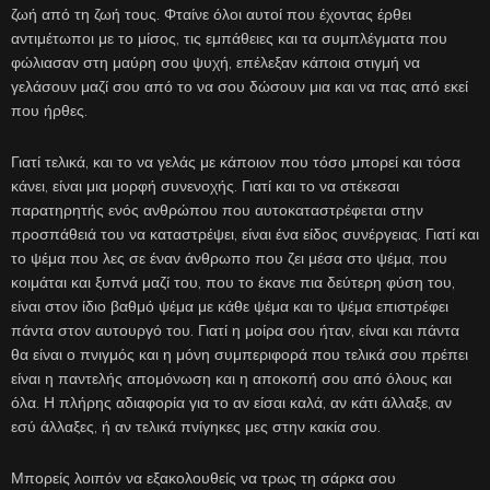
ζωή από τη ζωή τους. Φταίνε όλοι αυτοί που έχοντας έρθει
αντιμέτωποι με το μίσος, τις εμπάθειες και τα συμπλέγματα που
φώλιασαν στη μαύρη σου ψυχή, επέλεξαν κάποια στιγμή να
γελάσουν μαζί σου από το να σου δώσουν μια και να πας από εκεί
που ήρθες.
Γιατί τελικά, και το να γελάς με κάποιον που τόσο μπορεί και τόσα
κάνει, είναι μια μορφή συνενοχής. Γιατί και το να στέκεσαι
παρατηρητής ενός ανθρώπου που αυτοκαταστρέφεται στην
προσπάθειά του να καταστρέψει, είναι ένα είδος συνέργειας. Γιατί και
το ψέμα που λες σε έναν άνθρωπο που ζει μέσα στο ψέμα, που
κοιμάται και ξυπνά μαζί του, που το έκανε πια δεύτερη φύση του,
είναι στον ίδιο βαθμό ψέμα με κάθε ψέμα και το ψέμα επιστρέφει
πάντα στον αυτουργό του. Γιατί η μοίρα σου ήταν, είναι και πάντα
θα είναι ο πνιγμός και η μόνη συμπεριφορά που τελικά σου πρέπει
είναι η παντελής απομόνωση και η αποκοπή σου από όλους και
όλα. Η πλήρης αδιαφορία για το αν είσαι καλά, αν κάτι άλλαξε, αν
εσύ άλλαξες, ή αν τελικά πνίγηκες μες στην κακία σου.
Μπορείς λοιπόν να εξακολουθείς να τρως τη σάρκα σου