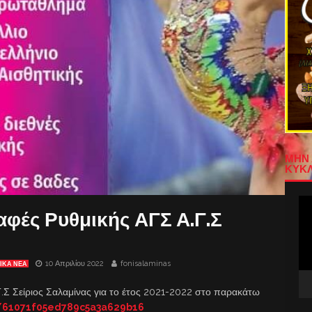
ΜΗΝ 
ΚΥΚΛ
Πρ
φές Ρυθμικής ΑΓΣ Α.Γ.Σ
Αν
Βίν
10 Απριλίου 2022
fonisalaminas
ΙΚΑ ΝΕΑ
.Σ Σείριος Σαλαμίνας για το έτος 2021-2022 στο παρακάτω
/61071f05ed789c5a3a629b16