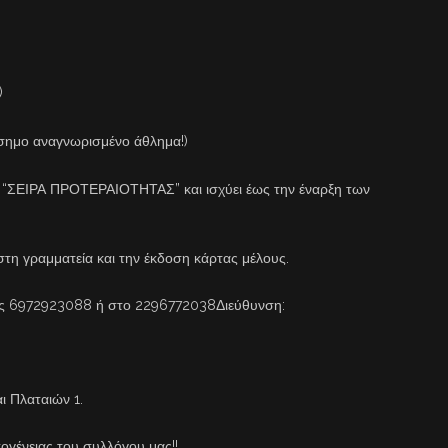
)
ίσημο αναγνωρισμένο άθλημα!)
 “ΣΕΙΡΑ ΠΡΟΤΕΡΑΙΟΤΗΤΑΣ” και ισχύει έως την έναρξη των
τη γραμματεία και την έκδοση κάρτας μέλους.
ας 6972923088 ή στο 2296772038Διεύθυνση:
ι Πλαταιών 1.
κογένειας του συλλόγου μας!!