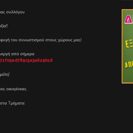
 μας συλλόγου
ξία!!
αποφυγή του συνωστισμού στους χώρους μας)
ενεργή από σήμερα:
071f05ed789c5a3a629b16
μέλη!
ες οικογένειες.
 στα Tμήματα: