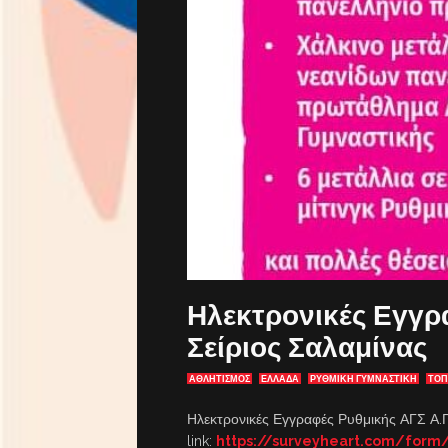
Ηλεκτρονικές Εγγρα
Σείριος Σαλαμίνας
ΑΘΛΗΤΙΣΜΟΣ
ΕΛΛΑΔΑ
ΡΥΘΜΙΚΗ ΓΥΜΝΑΣΤΙΚΗ
ΤΟΠ
Ηλεκτρονικές Εγγραφές Ρυθμικής ΑΓΣ Α.Γ
link:
https://surveyheart.com/form