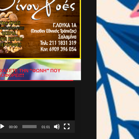
ΧΑΣΕΤΕ ΤΗΝ “ΦΩΝΗ” ΠΟΥ
ΟΦΟΡΕΙ!!!
όγραμμα
απαραγωγής
τεο
00:00
01:01