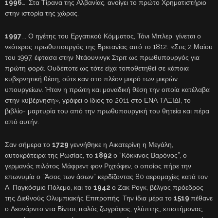
1996
…. Στα Τίρανα της Αλβανίας, ανοίγει το πρώτο Χρηματιστήριο
στην ιστορία της χώρας.
1997
…. Ο ηγέτης του Εργατικού Κόμματος, Τόνι Μπλερ, γίνεται ο
νεότερος πρωθυπουργός της Βρετανίας από το 1812. «Στις 2 Μαΐου
του 1997, έφτασα στην Ντάουνινγκ Στριτ ως πρωθυπουργός για
πρώτη φορά. Ουδέποτε ως τότε είχα τοποθετηθεί σε κάποια
κυβερνητική θέση, ούτε καν στο πλέον μικρό των μικρών
υπουργείων. Ήταν η πρώτη και μοναδική θέση την οποία κατέλαβα
στην κυβέρνηση», γράφει ο ίδιος το 2011 στο ΕΝΑ ΤΑΞΙΔΙ, το
βιβλίο- μαρτυρία του από την πρωθυπουργική του θητεία και πέρα
από αυτήν.
Σαν σήμερα το
1729
γεννήθηκε η Αικατερίνη η Μεγάλη,
αυτοκράτειρα της Ρωσίας, το
1892
ο “Κόκκινος Βαρόνος”, ο
γερμανός πιλότος Μάφρεντ φον Ριχτόφεν, ο οποίος πήρε την
επωνυμία ο “Άσος των άσων” κερδίζοντας 80 αερομαχίες κατά τον
Α’ Παγκόσμιο Πόλεμο, και το
1942
ο Ζακ Ρογκ, βέλγος πρόεδρος
της Διεθνούς Ολυμπιακής Επιτροπής. Την ίδια μέρα το
1519
πέθανε
ο Λεονάρντο ντα Βίντσι, ιταλός ζωγράφος, γλύπτης, επιστήμονας,