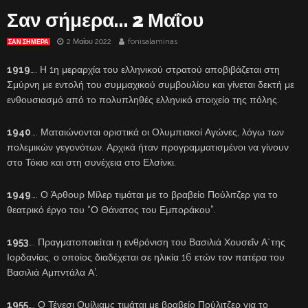
Σαν σήμερα… 2 Μαΐου
2 Μαΐου 2022
fonisalaminas
ΣΑΝ ΣΉΜΕΡΑ
1919
…. Η 1η μεραρχία του ελληνικού στρατού αποβιβάζεται στη
Σμύρνη με εντολή του συμμαχικού συμβουλίου και γίνεται δεκτή με
ενθουσιασμό από το πολυπληθές ελληνικό στοιχείο της πόλης.
1940
…. Ματαιώνονται οριστικά οι Ολυμπιακοί Αγώνες, λόγω των
πολεμικών γεγονότων. Αρχικά ήταν προγραμματισμένοι να γίνουν
στο Τόκιο και στη συνέχεια στο Ελσίνκι.
1949
…. Ο Άρθουρ Μίλερ τιμάται με το βραβείο Πούλιτζερ για το
θεατρικό έργο του “Ο Θάνατος του Εμποράκου”.
1953
…. Πραγματοποιείται η ενθρόνιση του Βασιλιά Χουσεΐν Α΄της
Ιορδανίας, ο οποίος διαδέχεται σε ηλικία 16 ετών τον πατέρα του
Βασιλιά Αμπντάλα Α’.
1955
…. Ο Τένεσι Ουίλιαμς τιμάται με βραβείο Πούλιτζερ για το