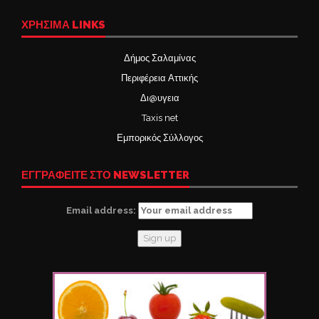
ΧΡΉΣΙΜΑ LINKS
Δήμος Σαλαμίνας
Περιφέρεια Αττικής
Δι@υγεια
Taxis net
Εμπορικός Σύλλογος
ΕΓΓΡΑΦΕΙΤΕ ΣΤΟ NEWSLETTER
Email address: