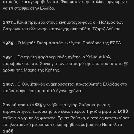
στασιάζει και αγκυροβολεί στο Φιουμιτσίνο της Ιταλίας, αρνούμενο
να επιστρέψει στην Ελλάδα.
1977
…. Κάνει πρεμιέρα στους κινηματογράφους ο «Πόλεμος των
Άστρων» του ελληνικής καταγωγής σκηνοθέτη, Τζορτζ Λούκας.
1989
…. Ο Μιχαήλ Γκορμπατσόφ εκλέγεται Πρόεδρος της ΕΣΣΔ.
1991
…. Για πρώτη φορά γερμανός ηγέτης, ο Χέλμουτ Κολ,
παραβρίσκεται στα Χανιά για τον εορτασμό της επετείου από τα 50
χρόνια της Μάχης της Κρήτης.
1997
…. Ο Ολυμπιακός ανακηρύσσεται πρωταθλητής Ελλάδας στο
ποδόσφαιρο, έπειτα από 10 άγονα χρόνια.
Σαν σήμερα το
1889
γεννήθηκε ο Ιγκόρ Σικόρσκι, ρώσος
αεροναυπηγός, εφευρέτης του ελικοπτέρου. Την ίδια μέρα το
1988
πέθανε ο γερμανός φυσικός, Ερνστ Ρούσκα, ο οποίος κατασκεύασε
το ηλεκτρονικό μικροσκόπιο και τιμήθηκε με βραβείο Νόμπελ το
1986
.