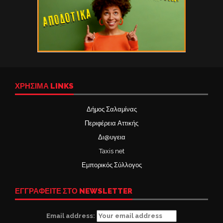
ΧΡΉΣΙΜΑ LINKS
Δήμος Σαλαμίνας
Περιφέρεια Αττικής
Δι@υγεια
Taxis net
Εμπορικός Σύλλογος
ΕΓΓΡΑΦΕΙΤΕ ΣΤΟ NEWSLETTER
Email address: