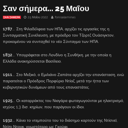
Σαν σήμερα… 25 Μαΐου
25 Μαΐου 2022
fonisalaminas
ΣΑΝ ΣΉΜΕΡΑ
1787
…. Στη Φιλαδέλφεια των ΗΠΑ, αρχίζει τις εργασίες της η
Συνταγματική Συνέλευση, με πρόεδρο τον Τζορτζ Ουάσιγκτον,
προκειμένου να συνταχθεί το νέο Σύνταγμα των ΗΠΑ.
1832
…. Υπογράφεται στο Λονδίνο η Συνθήκη, με την οποία η
Ελλάδα ανακηρύσσεται Βασίλειο.
1911
…. Στο Μεξικό, ο Εμιλιάνο Ζαπάτα αρχίζει την επανάσταση, ενώ
παραιτείται ο Πρόεδρος Πορφύριο Ντίαζ, μετά την ήττα των
κυβερνητικών δυνάμεων από τους επαναστάτες.
1925
…. Οι καταρράκτες του Νιαγάρα φωταγωγούνται με ηλεκτρισμό,
ισχύος 1,3 δισ. κηρίων, που παράγουν οι ίδιοι.
1932
…. Κάνει το ντεμπούτο του το διάσημο καρτούν της Ντίσνεϊ,
Ντίπι Ντογκ, γνωστότερο ως Γκούφι.