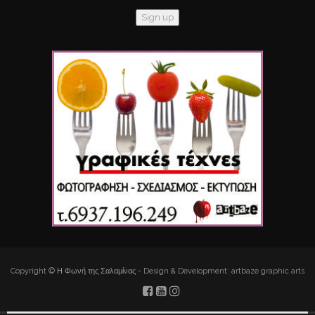
Copyright © Η Φωνή της Σαλαμίνας - Design & Development: artbaze graphic arts