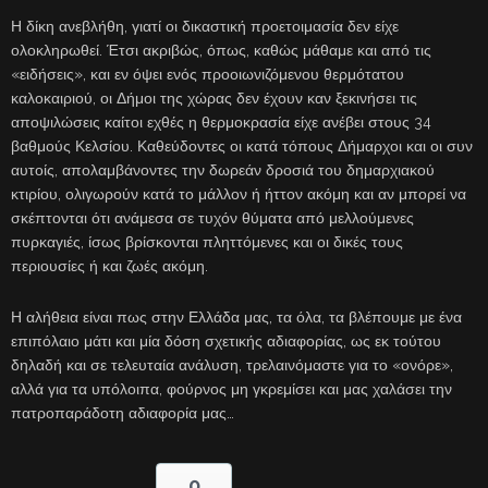
Η δίκη ανεβλήθη, γιατί οι δικαστική προετοιμασία δεν είχε
ολοκληρωθεί. Έτσι ακριβώς, όπως, καθώς μάθαμε και από τις
«ειδήσεις», και εν όψει ενός προοιωνιζόμενου θερμότατου
καλοκαιριού, οι Δήμοι της χώρας δεν έχουν καν ξεκινήσει τις
αποψιλώσεις καίτοι εχθές η θερμοκρασία είχε ανέβει στους 34
βαθμούς Κελσίου. Καθεύδοντες οι κατά τόπους Δήμαρχοι και οι συν
αυτοίς, απολαμβάνοντες την δωρεάν δροσιά του δημαρχιακού
κτιρίου, ολιγωρούν κατά το μάλλον ή ήττον ακόμη και αν μπορεί να
σκέπτονται ότι ανάμεσα σε τυχόν θύματα από μελλούμενες
πυρκαγιές, ίσως βρίσκονται πληττόμενες και οι δικές τους
περιουσίες ή και ζωές ακόμη.
Η αλήθεια είναι πως στην Ελλάδα μας, τα όλα, τα βλέπουμε με ένα
επιπόλαιο μάτι και μία δόση σχετικής αδιαφορίας, ως εκ τούτου
δηλαδή και σε τελευταία ανάλυση, τρελαινόμαστε για το «ονόρε»,
αλλά για τα υπόλοιπα, φούρνος μη γκρεμίσει και μας χαλάσει την
πατροπαράδοτη αδιαφορία μας…
0