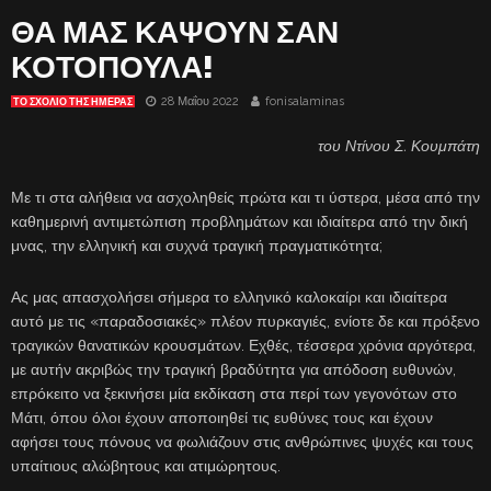
ΘΑ ΜΑΣ ΚΑΨΟΥΝ ΣΑΝ
ΚΟΤΟΠΟΥΛΑ!
28 Μαΐου 2022
fonisalaminas
ΤΟ ΣΧΌΛΙΟ ΤΗΣ ΗΜΈΡΑΣ
του Ντίνου Σ. Κουμπάτη
Με τι στα αλήθεια να ασχοληθείς πρώτα και τι ύστερα, μέσα από την
καθημερινή αντιμετώπιση προβλημάτων και ιδιαίτερα από την δική
μνας, την ελληνική και συχνά τραγική πραγματικότητα;
Ας μας απασχολήσει σήμερα το ελληνικό καλοκαίρι και ιδιαίτερα
αυτό με τις «παραδοσιακές» πλέον πυρκαγιές, ενίοτε δε και πρόξενο
τραγικών θανατικών κρουσμάτων. Εχθές, τέσσερα χρόνια αργότερα,
με αυτήν ακριβώς την τραγική βραδύτητα για απόδοση ευθυνών,
επρόκειτο να ξεκινήσει μία εκδίκαση στα περί των γεγονότων στο
Μάτι, όπου όλοι έχουν αποποιηθεί τις ευθύνες τους και έχουν
αφήσει τους πόνους να φωλιάζουν στις ανθρώπινες ψυχές και τους
υπαίτιους αλώβητους και ατιμώρητους.