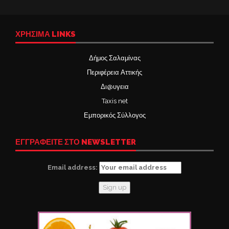
ΧΡΉΣΙΜΑ LINKS
Δήμος Σαλαμίνας
Περιφέρεια Αττικής
Δι@υγεια
Taxis net
Εμπορικός Σύλλογος
ΕΓΓΡΑΦΕΙΤΕ ΣΤΟ NEWSLETTER
Email address: