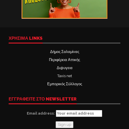
ΧΡΉΣΙΜΑ LINKS
Δήμος Σαλαμίνας
Περιφέρεια Αττικής
Δι@υγεια
Taxis net
Εμπορικός Σύλλογος
ΕΓΓΡΑΦΕΙΤΕ ΣΤΟ NEWSLETTER
Email address: