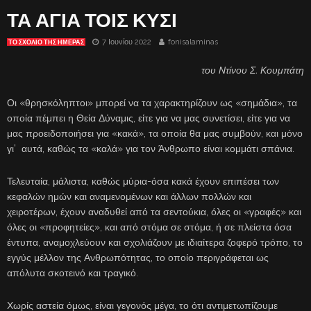
ΤΑ ΑΓΙΑ ΤΟΙΣ ΚΥΣΙ
7 Ιουνίου 2022
fonisalaminas
ΤΟ ΣΧΌΛΙΟ ΤΗΣ ΗΜΈΡΑΣ
του Ντίνου Σ. Κουμπάτη
Οι «θρησκόληπτοι» μπορεί να τα χαρακτηρίζουν ως «σημάδια», τα
οποία πέμπει η Θεία Δύναμις, είτε για να μας συνετίσει, είτε για να
μας προειδοποιήσει για «κακά», τα οποία θα μας συμβούν, και μόνο
γι’ αυτά, καθώς τα «καλά» για τον Άνθρωπο είναι κομμάτι σπάνια.
Τελευταία, μάλιστα, καθώς μύρια-όσα κακά έχουν επιπέσει των
κεφαλών ημών και αναμενομένων και άλλων πολλών και
χειροτέρων, έχουν αναδυθεί από τα σεντούκια, όλες οι «γραφές» και
όλες οι «προφητείες», και από στόμα σε στόμα, ή σε πλείστα όσα
έντυπα, αναμοχλεύουν και σχολιάζουν με ιδιαίτερα ζοφερό τρόπο, το
εγγύς μέλλον της Ανθρωπότητας, το οποίο περιγράφεται ως
απόλυτα σκοτεινό και τραγικό.
Χωρίς αστεία όμως, είναι γεγονός μέγα, το ότι αντιμετωπίζουμε