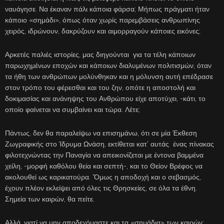
ναυάγησε. Να έκαναν πάλι κάποια φάρσα; Μήπως πράγματι ήταν
κάποιο «σημάδι», όπως όταν χωρίς παρεμβάσεις ανθρωπίνης
χειρός, ιδρώνουν, δακρύζουν και αιμορραγούν κάποιες εικόνες;
Αρκετές παλιές ιστορίες, μας διηγούνται για τα τέλη κάποιων
παρωχημένων εποχών και κάποιων διαλυμένων πολιτισμών, όταν
τα ήθη των ανθρώπων μολύνθηκαν και η μόλυνση αυτή επέδρασε
στον τρόπο του φέρεσθαι και του ζην, οπότε η αποστολή και
δοκιμασίας και ανάνηψης του Ανθρώπου είχε αποτύχει, -κάτι, το
οποίο φαίνεται να συμβαίνει και τώρα. Λέτε;
Πάντως, δεν θα παραλείψω να επισημάνω, ότι σε μία Έκθεση
Ζωγραφικής στο Ίδρυμα Ωνάση, εκτίθεται κατ’ αυτάς ένας πίνακας
φιλοτεχνώντας την Παναγία να απεικονίζεται με έντονα βαμμένα
χείλη, -μορφή καθόλου θεία και σεπτή-, και το Θείον Βρέφος να
ακολουθεί ως καρικατούρα. ‘Όμως η αποδοχή και ο σεβασμός,
έχουν πλέον εκλείψει από όλες τις Θρησκείες, σε όλα τα έθνη.
Σημεία των καιρών, θα πείτε.
Αλλά, γιατί να μην αποδεχόμαστε και τα «σημάδια» των καιρών;