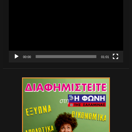
Πρόγραμμα
Αναπαραγωγής
Βίντεο
00:00
01:01