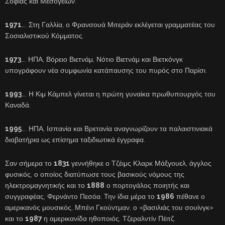
Σοφίας και Μεσογείων.
1971
…. Στη Γαλλία, ο Φρανσουά Μιτεράν εκλέγεται γραμματέας του
Σοσιαλιστικού Κόμματος.
1973
…. ΗΠΑ, Βόρειο Βιετνάμ, Νότιο Βιετνάμ και Βιετκόνγκ
υπογράφουν νέα συμφωνία κατάπαυσης του πυρός στο Παρίσι.
1993
…. Η Κιμ Κάμπελ γίνεται η πρώτη γυναίκα πρωθυπουργός του
Καναδά.
1995
…. ΗΠΑ, Ισπανία και Βρετανία αναγνωρίζουν τα παλαιστινιακά
διαβατήρια ως επίσημα ταξιδιωτικά έγγραφα.
Σαν σήμερα το
1831
γεννήθηκε ο Τζέιμς Κλαρκ Μάξγουελ, άγγλος
φυσικός, ο οποίος διατύπωσε τους βασικούς νόμους της
ηλεκτρομαγνητικής και το
1888
ο πορτογάλος ποιητής και
συγγραφέας, Φερνάντο Πεσόα. Την ίδια μέρα το
1986
πέθανε ο
αμερικανός μουσικός, Μπένι Γκούντμαν, ο «βασιλιάς του σουίνγκ»
και το
1987
η αμερικανίδα ηθοποιός, Τζεραλντίν Πέιτζ.