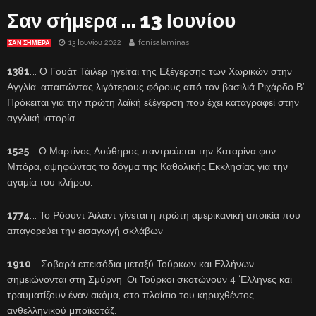
Σαν σήμερα … 13 Ιουνίου
13 Ιουνίου 2022
fonisalaminas
ΣΑΝ ΣΉΜΕΡΑ
1381
…. Ο Γουάτ Τάιλερ ηγείται της Εξέγερσης των Χωρικών στην
Αγγλία, απαιτώντας λιγότερους φόρους από τον βασιλιά Ριχάρδο Β’.
Πρόκειται για την πρώτη λαϊκή εξέγερση που έχει καταγραφεί στην
αγγλική ιστορία.
1525
…. Ο Μαρτίνος Λούθηρος παντρεύεται την Καταρίνα φον
Μπόρα, αψηφώντας το δόγμα της Καθολικής Εκκλησίας για την
αγαμία του κλήρου.
1774
…. Το Ρόουντ Άιλαντ γίνεται η πρώτη αμερικανική αποικία που
απαγορεύει την εισαγωγή σκλάβων.
1910
…. Σοβαρά επεισόδια μεταξύ Τούρκων και Ελλήνων
σημειώνονται στη Σμύρνη. Οι Τούρκοι σκοτώνουν 4 ‘Ελληνες και
τραυματίζουν έναν ακόμα, στο πλαίσιο του κηρυχθέντος
ανθελληνικού μποϊκοτάζ.