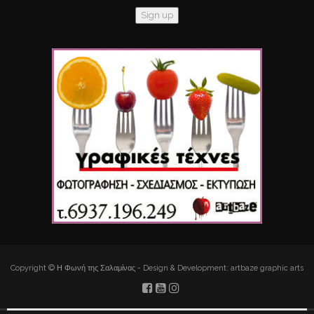
Copyright © Η Φωνή της Σαλαμίνας - Design & Development: artbaze graphic arts