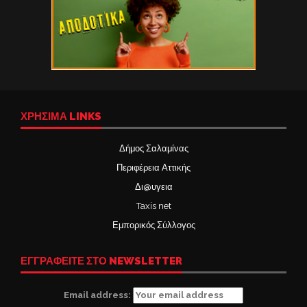
ΧΡΉΣΙΜΑ LINKS
Δήμος Σαλαμίνας
Περιφέρεια Αττικής
Δι@υγεια
Taxis net
Εμπορικός Σύλλογος
ΕΓΓΡΑΦΕΙΤΕ ΣΤΟ NEWSLETTER
Email address: