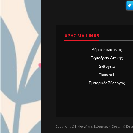
ΧΡΉΣΙΜΑ LINKS
Δήμος Σαλαμίνας
Περιφέρεια Αττικής
Δι@υγεια
Taxis net
Εμπορικός Σύλλογος
Copyright © Η Φωνή της Σαλαμίνας - Design & Deve