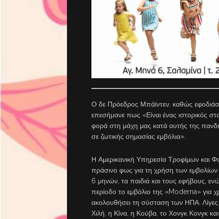
Ο δε Πρόεδρος Μπάϊντεν, καθώς εφοδιάστη
επεσήμανε πως «Είναι ένας ιστορικός στ
φορά στη μάχη μας κατά αυτής της πανδη
σε ζωτικής σημασίας εμβόλια».
Η Αμερικανική Υπηρεσία Τροφίμων και 
πράσινο φως για τη χρήση των εμβολίων 
6 μηνών, τα παιδιά και τους εφήβους, ε
περίοδο το εμβόλιο της «Moderna» για χρ
ακολουθήσει τη σύσταση των ΗΠΑ. Λίγες 
Χιλή, η Κίνα, η Κούβα, το Χονγκ Κονγκ κα