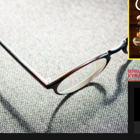
ΜΗΝ 
ΚΥΚΛ
Πρ
Αν
Βίν