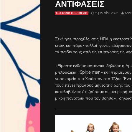
ΑΝΤΙΦΑΣΕΙΣ
24 Ιουνίου 2022
foni
ΤΟ ΣΧΌΛΙΟ ΤΗΣ ΗΜΈΡΑΣ
Ξεκίνησε, προχθές, στις ΗΠΑ η εκστρατε
ετών, και πάρα-πολλοί γονείς εξέφρασα
τα παιδιά τους από τις επιπτώσεις τις ν
«Είμαστε ενθουσιασμένοι», δήλωσε η Αμί
μπλουζάκια «Spiderman» και περιμένουν 
νοσοκομείο του Χιούστον στο Τέξας. Ένα
τούς πέντε πρώτους μήνες της ζωής του.
καταλαβαίνετε ότι ζούσαμε σε μια μικρή 
μικρή πανοπλία που τον βοηθά», δήλωσε