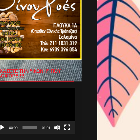
ΧΑΣΕΤΕ ΤΗΝ “ΦΩΝΗ” ΠΟΥ
ΟΦΟΡΕΙ!!!
όγραμμα
απαραγωγής
τεο
00:00
01:01