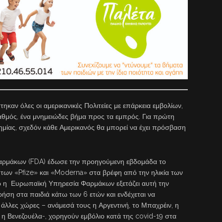
καν όλες οι αμερικανικές Πολιτείες με επάρκεια εμβολίων,
αθμός, ένα μνημειώδες βήμα προς τα εμπρός. Για πρώτη
μίας, σχεδόν κάθε Αμερικανός θα μπορεί να έχει πρόσβαση
Φαρμάκων (FDA) έδωσε την προηγούμενη εβδομάδα το
των «Pfize» και «Moderna» στα βρέφη από την ηλικία των
νώ η Ευρωπαϊκή Υπηρεσία Φαρμάκων εξετάζει αυτή την
ήση στα παιδιά κάτω των 6 ετών και ενδέχεται να
άλλες χώρες – ανάμεσά τους η Αργεντινή, το Μπαχρέιν, η
ι η Βενεζουέλα-, χορηγούν εμβόλιο κατά της covid-19 στα