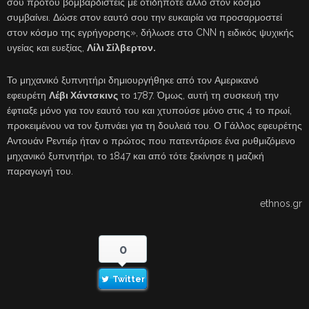
σου προτού βομβαρδιστείς με οτιδήποτε άλλο στον κόσμο
συμβαίνει. Δώσε στον εαυτό σου την ευκαιρία να προσαρμοστεί
στον κόσμο της εγρήγορσης», δήλωσε στο CNN η ειδικός ψυχικής
υγείας και ευεξίας,
Λίλι Σίλβερτον.
Το μηχανικό ξυπνητήρι δημιουργήθηκε από τον Αμερικανό
εφευρέτη
Λέβι Χάντσκινς
το 1787. Όμως, αυτή τη συσκευή την
έφτιαξε μόνο για τον εαυτό του και χτυπούσε μόνο στις 4 το πρωί,
προκειμένου να τον ξυπνάει για τη δουλειά του. Ο Γάλλος εφευρέτης
Αντουάν Ρεντιέρ ήταν ο πρώτος που πατεντάρισε ένα ρυθμιζόμενο
μηχανικό ξυπνητήρι, το 1847 και από τότε ξεκίνησε η μαζική
παραγωγή του.
ethnos.gr
0
Twitter