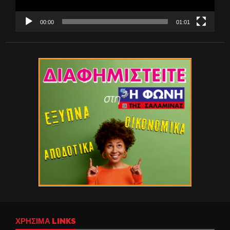
00:00
01:01
ΧΡΉΣΙΜΑ LINKS