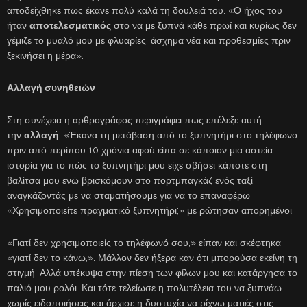
αποδείχθηκε πως έκανε πολύ καλά τη δουλειά του. «Ο ήχος του
ήταν
αποτελεσματικός
στο να με ξυπνά κάθε πρωί και κυρίως δεν
γέμιζε το μυαλό μου με φλυαρίες, άσχημα νέα και προθεσμίες πριν
ξεκινήσει η μέρα».
Αλλαγή συνηθειών
Στη συνέχεια η αρθρογράφος περιγράφει πως επέλεξε αυτή
την
αλλαγή
: «Έκανα τη μετάβαση από το ξυπνητήρι στο τηλέφωνο
πριν από περίπου 10 χρόνια αφού είπα σε κάποιον μια αστεία
ιστορία για το πώς το ξυπνητήρι μου είχε σβήσει κάποτε στη
βαλίτσα μου ενώ βρισκόμουν στο πορτμπαγκάζ ενός ταξί,
αναγκάζοντάς με να σταματήσουμε για να το επαναφέρω.
«Χρησιμοποιείτε πραγματικό ξυπνητήρι;» με ρώτησαν απορημένοι.
«Γιατί δεν χρησιμοποιείς το τηλέφωνό σου;» είπαν και σκέφτηκα
«γιατί δεν το κάνω;». Μάλλον δεν ήξερα καν ότι μπορούσα εκείνη τη
στιγμή. Αλλά υπέκυψα στην πίεση των φίλων μου και κατάργησα το
παλιό μου ρολόι. Και τότε τελείωσε η πολυτέλεια του να ξυπνάω
χωρίς ειδοποιήσεις και άρχισε η δυστυχία να ρίχνω ματιές στις