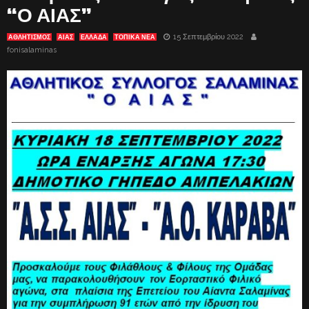
“Ο ΑΙΑΣ”
15 Σεπτεμβρίου 2022
ΑΘΛΗΤΙΣΜΟΣ
ΑΊΑΣ
ΕΛΛΑΔΑ
ΤΟΠΙΚΑ ΝΕΑ
fonisalaminas