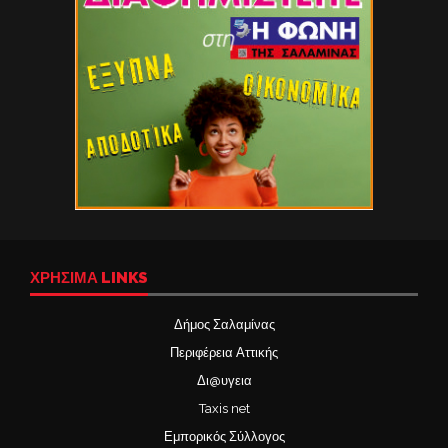
ΧΡΉΣΙΜΑ LINKS
Δήμος Σαλαμίνας
Περιφέρεια Αττικής
Δι@υγεια
Taxis net
Εμπορικός Σύλλογος