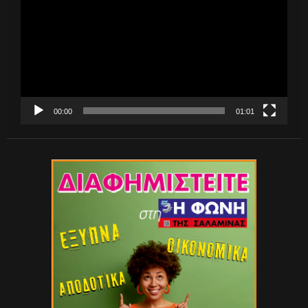
Βίντεο
00:00
01:01