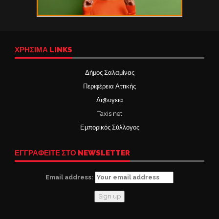
ΧΡΉΣΙΜΑ LINKS
Δήμος Σαλαμίνας
Περιφέρεια Αττικής
Δι@υγεια
Taxis net
Εμπορικός Σύλλογος
ΕΓΓΡΑΦΕΙΤΕ ΣΤΟ NEWSLETTER
Email address: