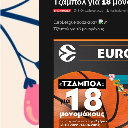
Τζάμπολ για 18 μο
8 Οκτωβρίου 2022
fonisalamin
ΓΡΑΦΗΜΑΤΑ
EuroLeague 2022-2023
Τζάμπολ για 18 μονομάχους