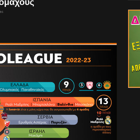
νομάχους
as