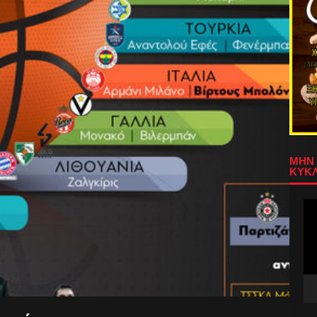
ΜΗΝ 
ΚΥΚΛ
Πρ
Αν
Βίν