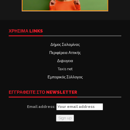
ΧΡΉΣΙΜΑ LINKS
Δήμος Σαλαμίνας
Περιφέρεια Αττικής
Δι@υγεια
Taxis net
Εμπορικός Σύλλογος
ΕΓΓΡΑΦΕΙΤΕ ΣΤΟ NEWSLETTER
Email address: