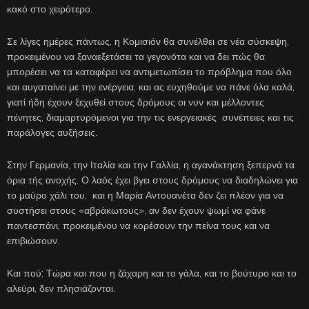
κακό στο χειρότερο.
Σε λίγες ημέρες πάντως, η Κομισιόν θα συνέλθει σε νέα σύσκεψη,
προκειμένου να ξαναεξετάσει τα γεγονότα και να δει πώς θα
μπορέσει να τα καταφέρει να αντιμετωπίσει το πρόβλημα που όλο
και αυγαταίνει με την ενέργεια, και ας ευχηθούμε να πάνε όλα καλά,
γιατί ήδη έχουν ξεχυθεί στους δρόμους οι νυν και μέλλοντες
πένητες, διαμαρτυρόμενοι για την τις ενεργειακές συνέπειες και τις
παράλογες αυξήσεις.
Στην Γερμανία, την Ιταλία και την Γαλλία, η αγανάκτηση ξεπερνά τα
όρια τής ανοχής. Ο λαός έχει βγει στους δρόμους να διαδηλώνει για
το μαύρο χάλι του, και η Μαρία Αντουανέτα δεν ζει πλέον για να
συστήσει στους «αβράκωτους», αν δεν έχουν ψωμί να φάνε
παντεσπάνι, προκειμένου να κορέσουν την πείνα τους και να
επιβιώσουν.
Και πού; Τώρα και που η ζάχαρη και το γάλα, και το βούτυρο και το
αλεύρι, δεν πλησιάζονται.