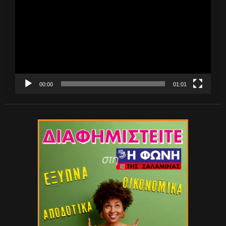
Βίντεο
00:00
01:01