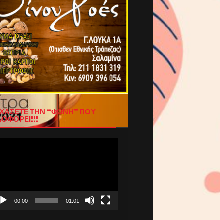
ΧΑΣΕΤΕ ΤΗΝ “ΦΩΝΗ” ΠΟΥ
ΟΦΟΡΕΙ!!!
όγραμμα
απαραγωγής
τεο
00:00
01:01