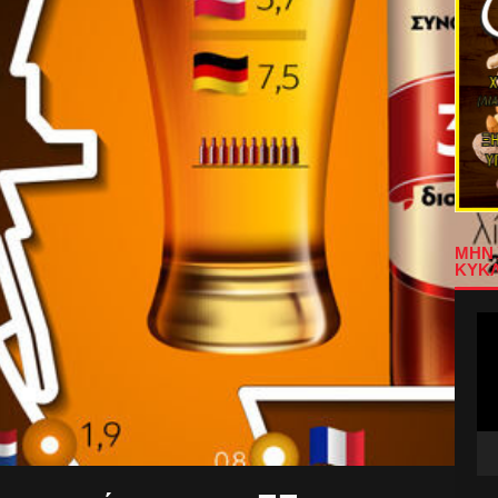
ΜΗΝ 
ΚΥΚΛ
Πρ
Αν
Βίν