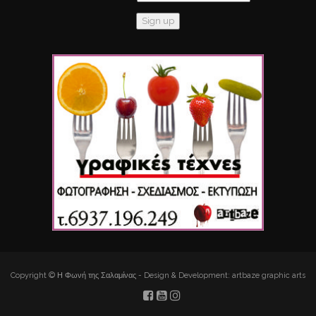
Copyright © Η Φωνή της Σαλαμίνας - Design & Development: artbaze graphic arts