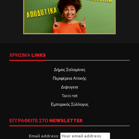
ΧΡΉΣΙΜΑ LINKS
Δήμος Σαλαμίνας
Περιφέρεια Αττικής
Δι@υγεια
Taxis net
Εμπορικός Σύλλογος
ΕΓΓΡΑΦΕΙΤΕ ΣΤΟ NEWSLETTER
Email address: