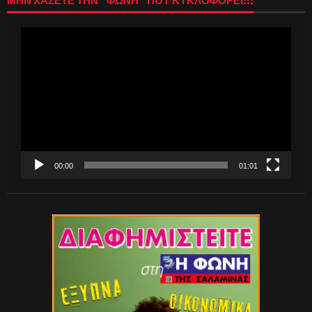
ΜΗΝ ΧΑΣΕΤΕ ΤΗΝ “ΦΩΝΗ” ΠΟΥ ΚΥΚΛΟΦΟΡΕΙ!!!
Πρόγραμμα
Αναπαραγωγής
Βίντεο
00:00
01:01