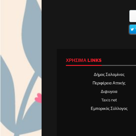
ΧΡΉΣΙΜΑ LINKS
Δήμος Σαλαμίνας
Περιφέρεια Αττικής
Δι@υγεια
Taxis net
Εμπορικός Σύλλογος