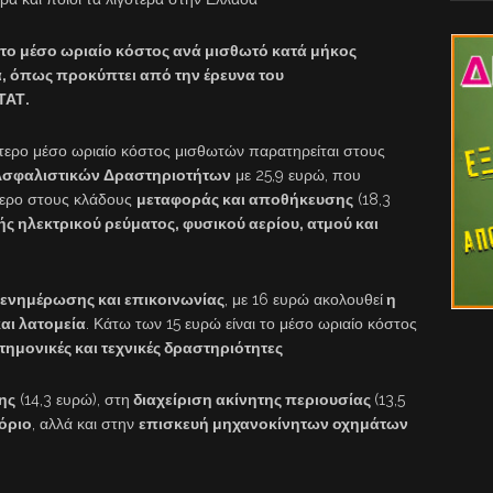
το μέσο ωριαίο κόστος ανά μισθωτό κατά μήκος
, όπως προκύπτει από την έρευνα του
ΤΑΤ.
τερο μέσο ωριαίο κόστος μισθωτών παρατηρείται στους
Ασφαλιστικών Δραστηριοτήτων
με 25,9 ευρώ, που
τερο στους κλάδους
μεταφοράς και αποθήκευσης
(18,3
ς ηλεκτρικού ρεύματος, φυσικού αερίου, ατμού και
ενημέρωσης και επικοινωνίας
, με 16 ευρώ ακολουθεί
η
αι λατομεία
. Κάτω των 15 ευρώ είναι το μέσο ωριαίο κόστος
τημονικές και τεχνικές δραστηριότητες
ης
(14,3 ευρώ), στη
διαχείριση ακίνητης περιουσίας
(13,5
πόριο
, αλλά και στην
επισκευή μηχανοκίνητων οχημάτων