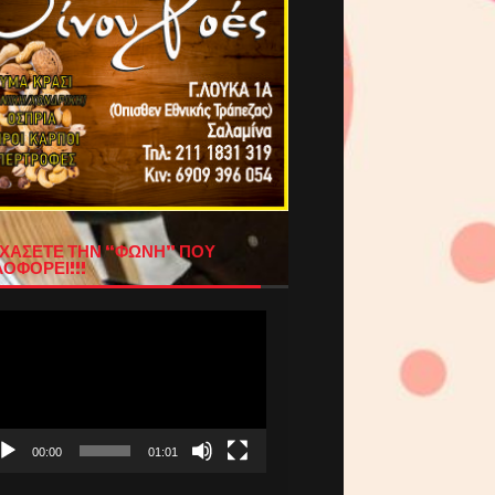
ΧΑΣΕΤΕ ΤΗΝ “ΦΩΝΗ” ΠΟΥ
ΟΦΟΡΕΙ!!!
όγραμμα
απαραγωγής
τεο
00:00
01:01