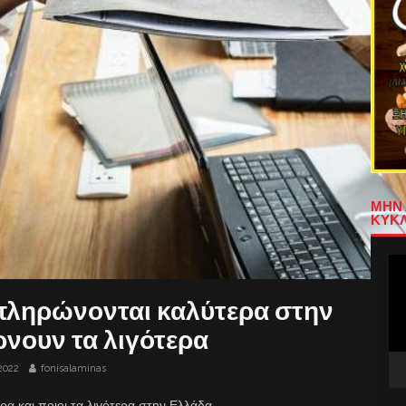
ΜΗΝ 
ΚΥΚΛ
Πρ
Αν
Βίν
πληρώνονται καλύτερα στην
ρνουν τα λιγότερα
2022
fonisalaminas
ρα και ποιοι τα λιγότερα στην Ελλάδα