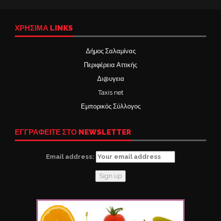
ΧΡΉΣΙΜΑ LINKS
Δήμος Σαλαμίνας
Περιφέρεια Αττικής
Δι@υγεια
Taxis net
Εμπορικός Σύλλογος
ΕΓΓΡΑΦΕΙΤΕ ΣΤΟ NEWSLETTER
Email address: