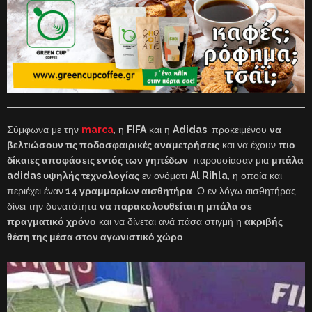
Σύμφωνα με την
marca
, η
FIFA
και η
Adidas
, προκειμένου
να
βελτιώσουν τις ποδοσφαιρικές αναμετρήσεις
και να έχουν
πιο
δίκαιες αποφάσεις εντός των γηπέδων
, παρουσίασαν μια
μπάλα
adidas υψηλής τεχνολογίας
εν ονόματι
Al Rihla
, η οποία και
περιέχει έναν
14 γραμμαρίων αισθητήρα
. Ο εν λόγω αισθητήρας
δίνει την δυνατότητα
να παρακολουθείται η μπάλα σε
πραγματικό χρόνο
και να δίνεται ανά πάσα στιγμή η
ακριβής
θέση της μέσα στον αγωνιστικό χώρο
.