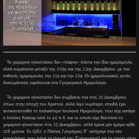
Το χειμερινό ηλιοστάσιο δεν «πέφτει» πάντα την ίδια ημερομηνία,
αλλά κυμαίνεται μεταξύ της 20ής και της 23ης Δεκεμβρίου, με πιο
πιθανές ημερομηνίες την 21η και την 22α. Οι ημερολογιακές αυτές
διακυμάνσεις οφείλονται στο Γρηγοριανό Ημερολόγιο.
Το χειμερινό ηλιοστάσιο δεν συμβαίνει πια στις 25 Δεκεμβρίου,
όπως στην εποχή του Χριστού, αλλά λίγο νωρίτερα, επειδή έχει
αντικατασταθεί το παλαιότερο Ιουλιανό Ημερολόγιο, που είχε εισάγει
ο Ιούλιος Καίσαρ από το 44 π.Χ. και το οποίο είχε θεσπίσει το
χειμερινό ηλιοστάσιο στις 25 Δεκεμβρίου, αλλά έχανε μία ημέρα κάθε
128 χρόνια. Το 1582, ο Πάπας Γρηγόριος ΙΓ’ εισήγαγε ένα νέο
ημερολόγιο, που πήρε το όνομά του (Γρηγοριανό) και το οποίο χάνει