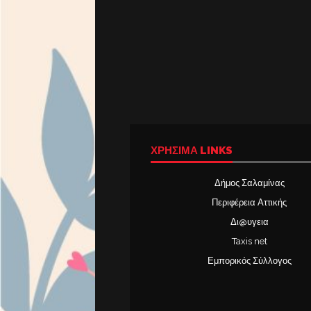
ΧΡΉΣΙΜΑ LINKS
Δήμος Σαλαμίνας
Περιφέρεια Αττικής
Δι@υγεια
Taxis net
Εμπορικός Σύλλογος