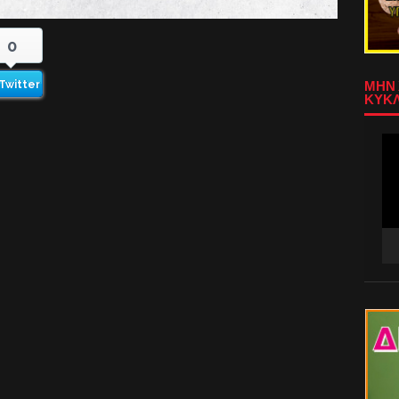
0
Twitter
ΜΗΝ 
ΚΥΚΛ
Πρ
Αν
Βίν