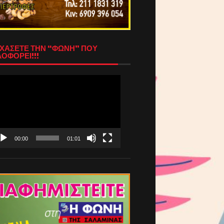
ΧΑΣΕΤΕ ΤΗΝ “ΦΩΝΗ” ΠΟΥ
ΟΦΟΡΕΙ!!!
όγραμμα
απαραγωγής
τεο
00:00
01:01