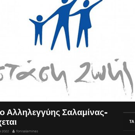
ίο Αλληλεγγύης Σαλαμίνας-
εται
ΤΑ
υ 2022
fonisalaminas