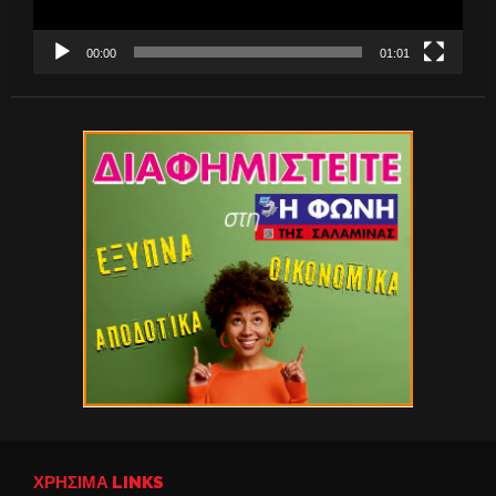
00:00
01:01
ΧΡΉΣΙΜΑ LINKS