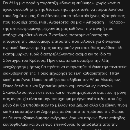
Για άλλη μια φορά η παράταξη «δύναμη ευθύνης», χωρίς κανένα
ίχνος συναίσθησης της θέσεώς της, προσπαθεί να παραπλανήσει
τους δημότες μας, θυσιάζοντας και το τελευταίο ίχνος αξιοπρέπειας
που τους είχε απομείνει . Αναφέρεται σε μια « Απόφαση – Κόλαφο»
της αποκεντρωμένης ρίχνοντάς μας ευθύνες, την στιγμή που
υπήρχε νομοθετικό κενό. Σκοπίμως, παρερμηνεύοντας την
απόφαση της οικονομικής επιτροπής που μιλούσε για διενέργεια
σχετικού διαγωνισμού μας κατηγορούν για απευθείας ανάθεση έξι
εκατομμυρίων ευρώ διαστρεβλώνοντας ακόμα και το ίδιο το
Σύνταγμα του Κράτους. Πριν σκεφτεί και αναφέρει την λέξη
«εκχώρηση» μήπως θα πρέπει να αναρωτηθεί τί έγινε την πενταετία
διακυβέρνησή της; Ποιός εκχώρησε τα τέλη καθαριότητας; Ήταν
κακό που έγινε; Ποιος υποθήκευσε αλήθεια τον Δήμο Μετεώρων;
Ποιος ζητιάνευε και ζητιανεύει μέσω κομματικών «γνωστών» ;
Σκάνδαλο λοιπόν είστε εσείς και οι παρατρεχάμενοι σας που η μόνη
σας ανησυχία είναι να μην πετύχουμε με έργα ανάπτυξης που όχι
μόνο δεν θα υποθήκευαν το μέλλον του Δήμου αλλά θα έδιναν πνοή
και θα κατέταζαν τον Δήμο μας σε ένα από το πρώτους της Χώρας
σε θέματα εξοικονόμησης ενέργειας, άρα και πόρων. Είστε επίτηδες
κοντόφθαλμοι και συνεπώς επικίνδυνοι. Το αποδείξατε από την