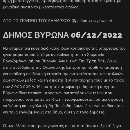
αρχή με καταγγελίες, προσφυγές και οποιοδήποτε δόλιο μέσο, με
μοναδικό σκοπό το μικροπολιτικό όφελος.
ΑΠΟ ΤΟ ΓΡΑΦΕΙΟ ΤΟΥ ΔΗΜΑΡΧΟΥ (βρε βρε, copy/paste)
ΔΗΜΟΣ ΒΥΡΩΝΑ 06/12/2022
Να σταματήσει κάθε διαδικασία ιδιωτικοποίησης της υπηρεσίας του
ηλεκτροφωτισμού ζητά με ανακοίνωσή του το Σωματείο
Εργαζομένων Δήμου Βύρωνα. Αναλυτικά: Την Τρίτη 6/12/2022
στην συνεδρίαση της Οικονομικής Επιτροπής πάρθηκε απόφαση
για ανάθεση σε ιδιωτική εταιρεία της αντικατάστασης των παλαιών
φωτιστικών με led και τη δεκαετή (10) συντήρησή τους με το ποσό
των 2.000.000 €. Με αυτή την απόφαση η δημοτική αρχή του
Βύρωνα δίνει πεσκέσι μέρος των ανταποδοτικών τελών που
πληρώνουν οι δημότες σε ιδιώτη, εξασφαλίζοντάς του μία σίγουρη
επένδυση και μεγάλα κέρδη. Τα κέρδη, όμως, δεν είναι τα ίδια ούτε
για τους εργαζόμενους στο δήμο, ούτε για τους δημότες.
Όπως βλέπετε οι πρωταγωνιστές σε αυτό το “αναπτυξιακό” έργο