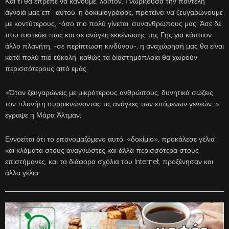
Και τι θα έπρεπε να κάνουμε, λοιπόν; Γνωρίζουσα την παντελή
άγνοιά μας επ’ αυτού, η δοκιμιογράφος, προτείνει να ζευγαρώνουμε
με κοντύτερους, -όσο πιο πολύ γίνεται, συνανθρώπους μας. Άσε δε,
που πιστεύει πως και σε ανάγκη εκκένωσης της Γης για κάποιον
άλλο πλανήτη, -σε περίπτωση κινδύνου-, η αναχώρησή μας θα είναι
κατά πολύ πιο εύκολη, καθώς τα διαστημόπλοια θα χωρούν
περισσότερους από εμάς.
«Όταν ζευγαρώνεις με μικρότερους ανθρώπους, δυνητικά σώζεις
τον πλανήτη συρρικνώνοντας τις ανάγκες των επόμενων γενεών…»
έγραψε η Μάρα Άλτμαν.
Εννοείται ότι το επονομαζόμενο αυτό, «δοκίμιο», προκάλεσε γέλια
και κλάματα στους αναγνώστες και άλλα περισσότερα στους
επιστήμονες, και τα διάφορα σχόλια του Internet, προξένησαν και
άλλα γέλια.