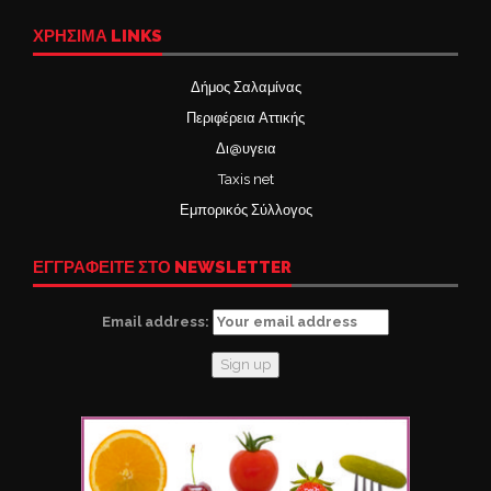
ΧΡΉΣΙΜΑ LINKS
Δήμος Σαλαμίνας
Περιφέρεια Αττικής
Δι@υγεια
Taxis net
Εμπορικός Σύλλογος
ΕΓΓΡΑΦΕΙΤΕ ΣΤΟ NEWSLETTER
Email address: