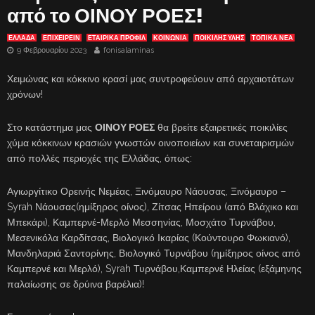
από το ΟΙΝΟΥ ΡΟΕΣ!
ΕΛΛΑΔΑ
ΕΠΙΧΕΙΡΕΙΝ
ΕΤΑΙΡΙΚΆ ΠΡΟΦΊΛ
ΚΟΙΝΩΝΙΑ
ΠΟΙΚΙΛΗΣ ΥΛΗΣ
ΤΟΠΙΚΑ ΝΕΑ
9 Φεβρουαρίου 2023
fonisalaminas
Χειμώνας και κόκκινο κρασί μας συντροφεύουν από αρχαιοτάτων
χρόνων!
Στο κατάστημα μας
ΟΙΝΟΥ ΡΟΕΣ
θα βρείτε εξαιρετικές ποικιλίες
χύμα κόκκινων κρασιών γνωστών οινοποιείων και συνεταιρισμών
από πολλές περιοχές της Ελλάδας, όπως:
Αγιωργίτικο Ορεινής Νεμέας, Ξινόμαυρο Νάουσας, Ξινόμαυρο –
Syrah Νάουσας(ημίξηρος οίνος), Ζίτσας Ηπείρου (από Βλάχικο και
Μπεκάρι), Καμπερνέ-Μερλό Μεσσηνίας, Μοσχάτο Τυρνάβου,
Μεσενικόλα Καρδίτσας, Βιολογικό Ικαρίας (Κούντουρο Φωκιανό),
Μανδηλαριά Σαντορίνης, Βιολογικό Τυρνάβου (ημίξηρος οίνος από
Καμπερνέ και Μερλό), Syrah Τυρνάβου,Καμπερνέ Ηλείας (εξάμηνης
παλαίωσης σε δρύινα βαρέλια)!