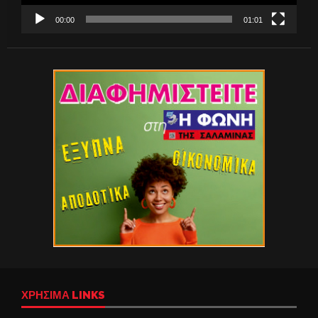
00:00
01:01
ΧΡΉΣΙΜΑ LINKS