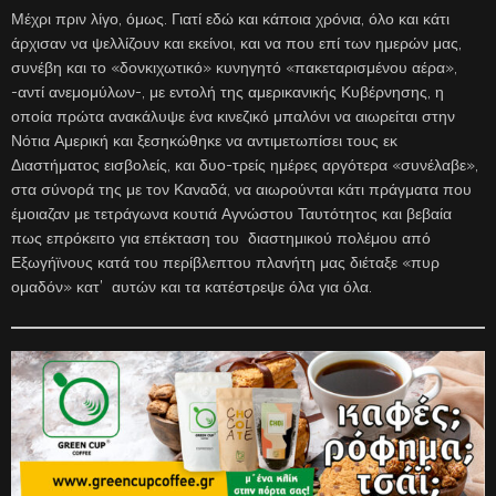
Μέχρι πριν λίγο, όμως. Γιατί εδώ και κάποια χρόνια, όλο και κάτι
άρχισαν να ψελλίζουν και εκείνοι, και να που επί των ημερών μας,
συνέβη και το «δονκιχωτικό» κυνηγητό «πακεταρισμένου αέρα»,
-αντί ανεμομύλων-, με εντολή της αμερικανικής Κυβέρνησης, η
οποία πρώτα ανακάλυψε ένα κινεζικό μπαλόνι να αιωρείται στην
Νότια Αμερική και ξεσηκώθηκε να αντιμετωπίσει τους εκ
Διαστήματος εισβολείς, και δυο-τρείς ημέρες αργότερα «συνέλαβε»,
στα σύνορά της με τον Καναδά, να αιωρούνται κάτι πράγματα που
έμοιαζαν με τετράγωνα κουτιά Αγνώστου Ταυτότητος και βεβαία
πως επρόκειτο για επέκταση του διαστημικού πολέμου από
Εξωγήϊνους κατά του περίβλεπτου πλανήτη μας διέταξε «πυρ
ομαδόν» κατ’ αυτών και τα κατέστρεψε όλα για όλα.