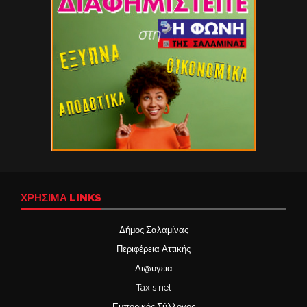
ΧΡΉΣΙΜΑ LINKS
Δήμος Σαλαμίνας
Περιφέρεια Αττικής
Δι@υγεια
Taxis net
Εμπορικός Σύλλογος