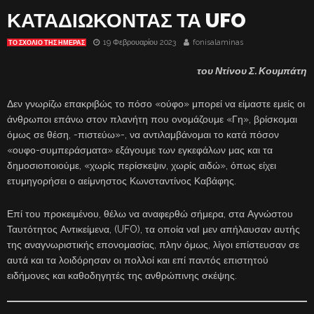
ΚΑΤΑΔΙΩΚΟΝΤΑΣ ΤΑ UFO
19 Φεβρουαρίου 2023
fonisalaminas
ΤΟ ΣΧΌΛΙΟ ΤΗΣ ΗΜΈΡΑΣ
του Ντίνου Σ. Κουμπάτη
Δεν γνωρίζω επακριβώς το πόσο «ούφο» μπορεί να είμαστε εμείς οι
άνθρωποι επάνω στον πλανήτη που ονομάζουμε «Γη», βρίσκομαι
όμως σε θέση, -πιστεύω»-, να αντιλαμβάνομαι το κατά πόσον
«ουφο-συμπεράσματα» εξάγουμε των εγκεφάλων μας και τα
δημοσιοποιούμε, «χωρίς περίσκεψιν, χωρίς αιδώ», όπως είχει
ετυμηγορήσει ο αείμνηστος Κωνσταντίνος Καβάφης.
Επί του προκειμένου, θέλω να αναφερθώ σήμερα, στα Αγνώστου
Ταυτότητος Αντικείμενα, (UFO), τα οποία ναΙ μεν απήλαυσαν αυτής
της αναγνωριστικής επονομασίας, πλην όμως, λίγοι επίστευσαν σε
αυτά και τα λοιδόρησαν οι πολλοί και επί παντός επιστητού
ειδήμονες και καθοδηγητές της ανθρώπινης σκέψης.