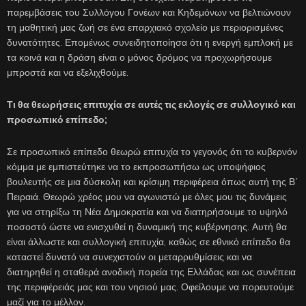
παρεμβάσεις του Συλλόγου Γονέων και Κηδεμόνων να βελτιώνουν
τη μαθητική μας ζωή σε ένα επαρχιακό σχολείο με περιορισμένες
δυνατότητες. Επομένως συνειδητοποίησα ότι η ενεργή εμπλοκή με
τα κοινά και η δράση είναι ο μόνος δρόμος να προχωρήσουμε
μπροστά και να εξελιχθούμε.
Τι θα θεωρήσεις επιτυχία σε αυτές τις εκλογές σε συλλογικό και
προσωπικό επίπεδο;
Σε προσωπικό επίπεδο θεωρώ επιτυχία το γεγονός ότι το κυβερνόν
κόμμα με εμπιστεύτηκε να το εκπροσωπήσω ως υποψήφιος
βουλευτής σε μια δύσκολη και κρίσιμη περιφέρεια όπως αυτή της Β΄
Πειραιά. Θεωρώ χρέος μου να αγωνιστώ με όλες μου τις δυνάμεις
για να στηρίξω τη Νέα Δημοκρατία και να διατηρήσουμε το υψηλό
ποσοστό ώστε να ενισχυθεί η δυναμική της κυβέρνησης. Αυτή θα
είναι άλλωστε και συλλογική επιτυχία, καθώς σε εθνικό επίπεδο θα
καταστεί δυνατό να συνεχιστούν οι μεταρρυθμίσεις και να
διατηρηθεί η σταθερά ανοδική πορεία της Ελλάδας και ως συνέπεια
της περιφέρειάς μας και του νησιού μας. Οφείλουμε να πορευτούμε
μαζί για το μέλλον.