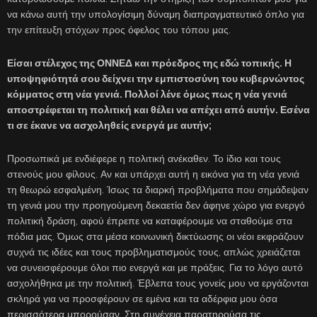
να κάνω αυτή την υπολογίσιμη δύναμη διαπραγματευτικό όπλο για
την επίτευξη στόχων προς όφελος του τόπου μας.
Είσαι στέλεχος της ΟΝΝΕΔ και πρόεδρος της εδώ τοπικής. Η
υποψηφιότητά σου δείχνει την εμπιστοσύνη του κυβερνώντος
κόμματος στη νέα γενιά. Πολλοί λένε όμως πως η νέα γενιά
αποστρέφεται τη πολιτική και θέλει να απέχει από αυτήν. Εσένα
τι σε έκανε να ασχοληθείς ενεργά με αυτήν;
Προσωπικά με ενδιέφερε η πολιτική ανέκαθεν. Το ίδιο και τους
στενούς μου φίλους. Αν και υπάρχει αυτή η εικόνα για τη νέα γενιά
τη θεωρώ εσφαλμένη. Ίσως τα διαρκή προβλήματα που σημάδεψαν
τη γενιά μου την προηγούμενη δεκαετία δεν άφηνε χώρο για ενεργό
πολιτική δράση, αφού έπρεπε να καταφέρουμε να σταθούμε στα
πόδια μας. Όμως στα μέσα κοινωνική δικτύωσης οι νέοι εκφράζουν
συχνά τις ιδέες και τους προβληματισμούς τους, απλώς χρειάζεται
να συνεισφέρουμε όλοι πιο ενεργά και με πράξεις. Για το λόγο αυτό
ασχολήθηκα με την πολιτική. Έβλεπα τους γονείς μου να εργάζονται
σκληρά για να προσφέρουν σε εμένα και τα αδέρφια μου όσα
περισσότερα μπορούσαν. Στη συνέχεια παρατηρούσα τις