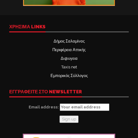
ΧΡΉΣΙΜΑ LINKS
Δήμος Σαλαμίνας
Περιφέρεια Αττικής
Δι@υγεια
Taxis net
Εμπορικός Σύλλογος
ΕΓΓΡΑΦΕΙΤΕ ΣΤΟ NEWSLETTER
Email address: