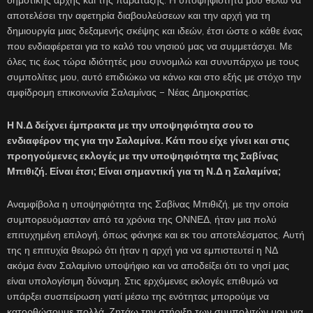
αποτελέσει την αφετηρία διαβουλεύσεων και την αρχή για τη
δημιουργία μιας δεξαμενής σκέψης και ιδεών, έτσι ώστε ο κάθε ένας
που ενδιαφέρεται για το καλό του νησιού μας να συμμετάσχει. Με
όλες τις έως τώρα ιδιότητές μου συνομιλώ και συνυπάρχω με τους
συμπολίτες μου, αυτό επιδιώκω να κάνω και στο εξής με στόχο την
αμφίδρομη επικοινωνία Σαλαμίνας – Νέας Δημοκρατίας.
Η Ν.Δ δείχνει έμπρακτα με την υποψηφιότητα σου το
ενδιαφέρον της για την Σαλαμίνα. Κάτι που είχε γίνει και στις
προηγούμενες εκλογές με την υποψηφιότητα της Σαβίνας
Μπιθιζή. Είναι έτσι; Είναι σημαντική για τη Ν.Δ η Σαλαμίνα;
Αναμφίβολα η υποψηφιότητα της Σαβίνας Μπιθιζή, με την οποία
συμπορευόμασταν από τα χρόνια της ΟΝΝΕΔ, ήταν μια πολύ
επιτυχημένη επιλογή, όπως φάνηκε και εκ του αποτελέσματος. Αυτή
της η επιτυχία θεωρώ ότι ήταν η αρχή για να εμπιστευτεί η ΝΔ
ακόμα έναν Σαλαμίνιο υποψήφιο και να αποδείξει ότι το νησί μας
είναι υπολογίσιμη δύναμη. Στις ερχόμενες εκλογές επιθυμώ να
υπάρξει συσπείρωση γιατί μέσω της ενότητας μπορούμε να
κατορθώσουμε πολλά. Ζητάω την στήριξη των συμπολιτών μου για