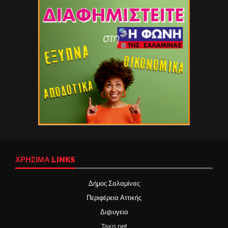
ΧΡΉΣΙΜΑ LINKS
Δήμος Σαλαμίνας
Περιφέρεια Αττικής
Δι@υγεια
Taxis net