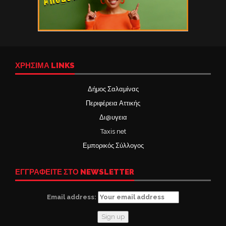
ΧΡΉΣΙΜΑ LINKS
Δήμος Σαλαμίνας
Περιφέρεια Αττικής
Δι@υγεια
Taxis net
Εμπορικός Σύλλογος
ΕΓΓΡΑΦΕΙΤΕ ΣΤΟ NEWSLETTER
Email address: