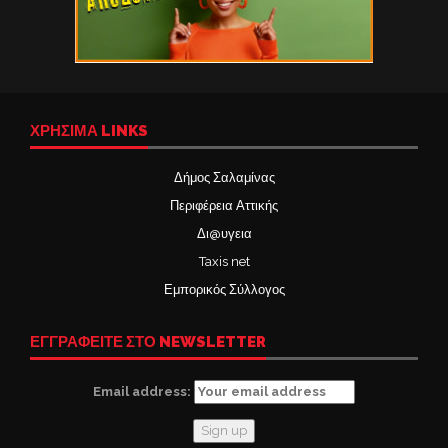
ΧΡΉΣΙΜΑ LINKS
Δήμος Σαλαμίνας
Περιφέρεια Αττικής
Δι@υγεια
Taxis net
Εμπορικός Σύλλογος
ΕΓΓΡΑΦΕΙΤΕ ΣΤΟ NEWSLETTER
Email address: