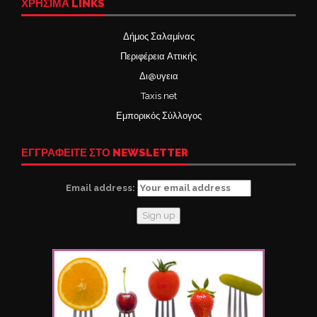
ΧΡΉΣΙΜΑ LINKS
Δήμος Σαλαμίνας
Περιφέρεια Αττικής
Δι@υγεια
Taxis net
Εμπορικός Σύλλογος
ΕΓΓΡΑΦΕΙΤΕ ΣΤΟ NEWSLETTER
Email address: