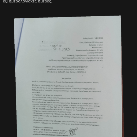
έξι ημερολογιακές ημέρες.