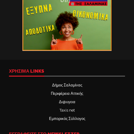
ΧΡΉΣΙΜΑ LINKS
Δήμος Σαλαμίνας
Περιφέρεια Αττικής
Δι@υγεια
Taxis net
Εμπορικός Σύλλογος