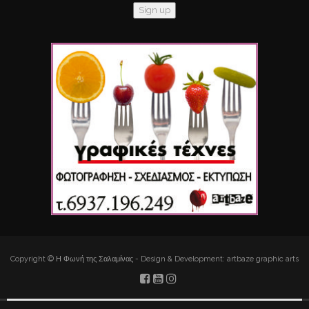
Copyright © Η Φωνή της Σαλαμίνας - Design & Development: artbaze graphic arts