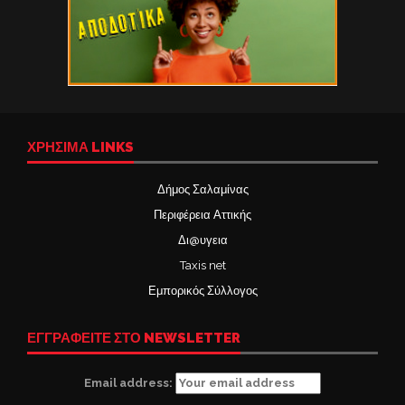
ΧΡΉΣΙΜΑ LINKS
Δήμος Σαλαμίνας
Περιφέρεια Αττικής
Δι@υγεια
Taxis net
Εμπορικός Σύλλογος
ΕΓΓΡΑΦΕΙΤΕ ΣΤΟ NEWSLETTER
Email address: