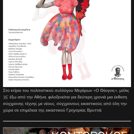
Στο κτίριο του πολιτιστικού συλλόγου Μεγάρων «Ο Θέογνις», μόλις
35’ έξω από την Αθήνα, φιλοξενείται για δεύτερη χρονιά μια έκθεση
σύγχρονης τέχνης με νέους, σύγχρονους εικαστικούς από όλη την
χώρα σε επιμέλεια της εικαστικού Γρηγορίας Βρυττιά.