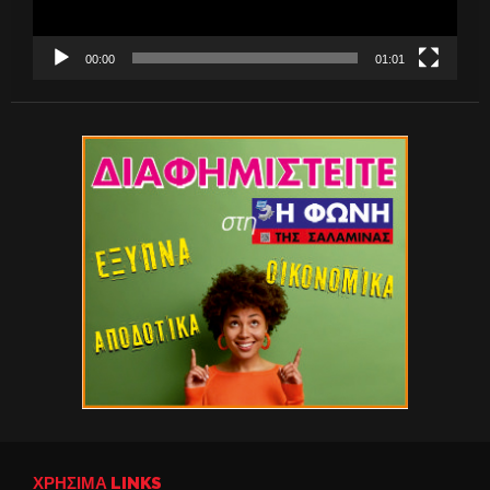
00:00
01:01
ΧΡΉΣΙΜΑ LINKS