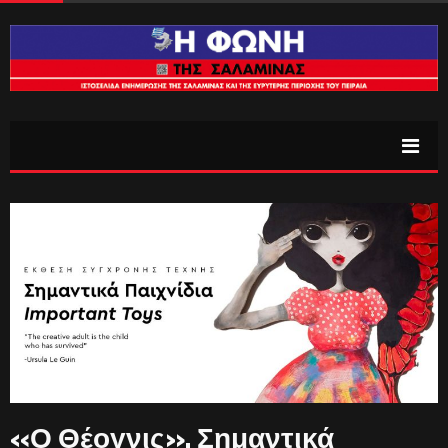
«Ο Θέογνις». Σημαντικά