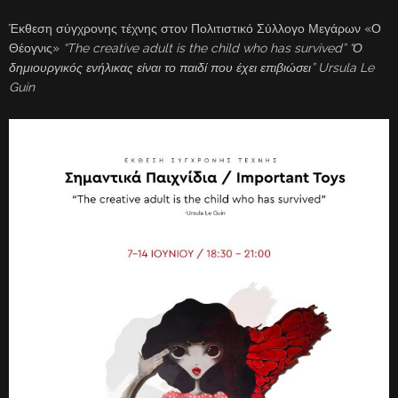
Έκθεση σύγχρονης τέχνης στον Πολιτιστικό Σύλλογο Μεγάρων «Ο
Θέογνις»
“The creative adult is the child who has survived”
“Ο
δημιουργικός ενήλικας είναι το παιδί που έχει επιβιώσει”
Ursula Le
Guin