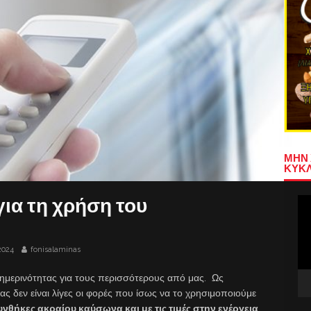
ΜΗΝ 
ΚΥΚΛ
ια τη χρήση του
Πρ
Αν
Βίν
2024
fonisalaminas
αθημερινότητας για τους περισσότερους από μας. Ως
ς δεν είναι λίγες οι φορές που ίσως να το χρησιμοποιούμε
νθήκες ακραίου καύσωνα και με τις τιμές στην ενέργεια