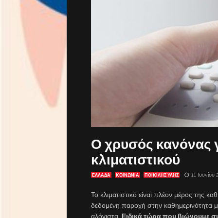
Ο χρυσός κανόνας γ
κλιματιστικού
11 Ιουνίου 
ΕΛΛΑΔΑ
ΚΟΙΝΩΝΙΑ
ΠΟΙΚΙΛΗΣ ΥΛΗΣ
Το κλιματιστικό είναι πλέον μέρος της κ
δεδομένη παροχή στην καθημερινότητα μα
αλόγιστα.
Ειδικά τώρα που βιώνουμε συ