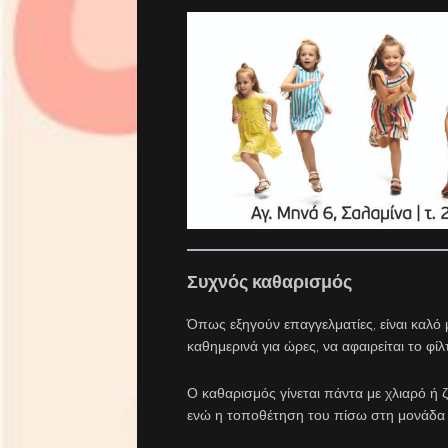
Συχνός καθαρισμός
Όπως εξηγούν επαγγελματίες, είναι καλό 
καθημερινά για ώρες, να αφαιρείται το φίλ
Ο καθαρισμός γίνεται πάντα με χλιαρό ή 
ενώ η τοποθέτηση του πίσω στη μονάδα θ