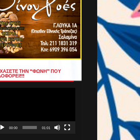
ΧΑΣΕΤΕ ΤΗΝ “ΦΩΝΗ” ΠΟΥ
ΟΦΟΡΕΙ!!!
όγραμμα
απαραγωγής
τεο
00:00
01:01