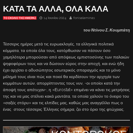
ΚΑΤΑ ΤΑ ΑΛΛΑ, ΟΛΑ ΚΑΛΑ
14 Ιουνίου 2024
fonisalaminas
ΤΟ ΣΧΌΛΙΟ ΤΗΣ ΗΜΈΡΑΣ
του Ντίνου Σ. Κουμπάτη
Τέσσερις ημέρες μετά τις ευρωεκλογές, τα ελληνικά πολιτικά
κόμματα, τα οποία όλα τους, κατόρθωσαν να πέσουν όσο
χαμηλότερα μπορούσαν από απόψεως εμπιστοσύνης των παλαιών
ψηφοφόρων τους και να δώσουν εύρος στην αποχή, και ενώ ήδη
έχει αρχίσει ο αδυσώπητος εσωτερικός σπαραγμός και το μόνο
μέλημά τους είναι πώς και ποιοί θα κερδίσουν την αρχηγία των
κομμάτων αυτών, απορρίπτοντες τους νυν, -οι οποίοι κατά την
άποψή τους απέτυχαν-, η «Εurostat» επιμένει να κάνει τις μετρήσεις
της και να μας στέλνει κακά μαντάτα, τα οποία χαλούν το όνειρο του
«σαξές στόρυ» και τις ελπίδες μας, καθώς μας αναγγέλλει πως ο
ένας στους τέσσερις Έλληνες σήμερα, ζει στο όριο της φτώχειας.