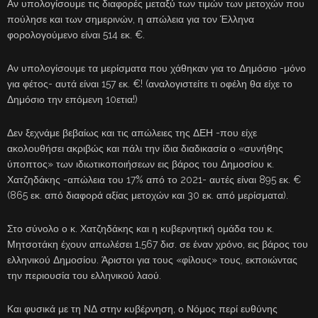
Αν υπολογίσουμε τις διαφορές μεταξύ των τιμών των μετοχών που
πούλησε και των σημερινών, η απώλεια για τον Έλληνα
φορολογούμενο είναι 514 εκ. €.
Αν υπολογίσουμε τα μερίσματα που χάθηκαν για το Δημόσιο -μόνο
για φέτος- αυτά είναι 157 εκ. €! (αναλογιστείτε τι οφέλη θα είχε το
Δημόσιο την επόμενη 10ετια!)
Δεν ξεχνάμε βεβαίως και τις απώλειες της ΔΕΗ -που είχε
ακολουθήσει ακριβώς και πάλι την ίδια διαδικασία ο «συνήθης
ύποπτος» των ιδιωτικοποιήσεων εις βάρος του Δημοσίου κ.
Χατζηδάκης -απώλεια του 17% από το 2021- αυτές είναι 895 εκ. €
(865 εκ. από διαφορά αξίας μετοχών και 30 εκ. από μερίσματα).
Στο σύνολο ο κ. Χατζηδάκης και η κυβερνητική ομάδα του κ.
Μητσοτάκη έχουν απωλέσει 1,567 δισ. σε έναν χρόνο, εις βάρος του
ελληνικού Δημοσίου. Άριστοι για τους «φίλους» τους, εκποιώντας
την περιουσία του ελληνικού λαού.
Και φυσικά με τη ΝΔ στην κυβέρνηση, ο Νόμος περί ευθύνης