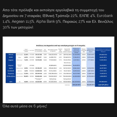
Απο τότε πρόλαβε και εκποίησε εργολαβικά τη συμμετοχή του
Δημοσίου σε 7 εταιρείες (Εθνική Τράπεζα 22%, ΕΛΠΕ 4%, Eurobank
1,4%, Aegean 11,5%, Alpha Bank 9%, Πειραιώς 27% και Ελ. Βενιζέλος
30% των μετοχών).
Όλα αυτά μέσα σε 6 μήνες!