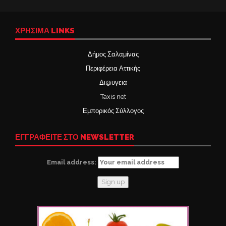
ΧΡΉΣΙΜΑ LINKS
Δήμος Σαλαμίνας
Περιφέρεια Αττικής
Δι@υγεια
Taxis net
Εμπορικός Σύλλογος
ΕΓΓΡΑΦΕΙΤΕ ΣΤΟ NEWSLETTER
Email address: